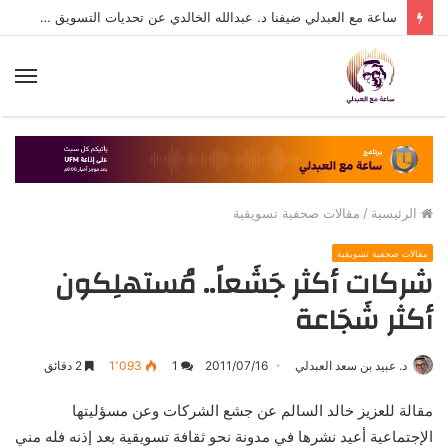
ساعة مع العبدلي ضيفنا د. عبدالله الخالدي عن تحديات التسويق في القطاع الثالث مع د. عبيد العبدلي
الق
الرئيسية
/
مقالات صحفية تسويقية
مقالات صحفية تسويقية
شركات أكثر جَشَعاً.. مُستهلِكون
أكثر شَجَاعة
د. عبيد بن سعد العبدلي
2011/07/16
1
1٬093
2 دقائق
مقالة للعزيز خالد السالم عن جشع الشركات وعن مسؤليتها
الإجتماعية أعيد نشرها في مدونة نحو ثقافة تسويقية بعد إذنه فله مني