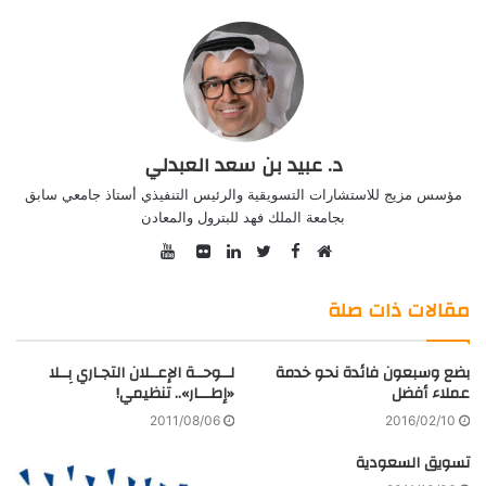
د. عبيد بن سعد العبدلي
مؤسس مزيج للاستشارات التسويقية والرئيس التنفيذي أستاذ جامعي سابق
بجامعة الملك فهد للبترول والمعادن
YouTube
Facebook
موقع
Twitter
صور
LinkedIn
الويب
من
مقالات ذات صلة
فليكر
بضع وسبعون فائدة نحو خدمة
لــوحــة الإعــلان التجـاري بِــلا
عملاء أفضل
«إطـــار».. تنظيمي!
2011/08/06
2016/02/10
تسويق السعودية