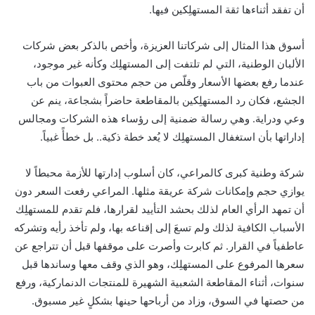
أن تفقد أثناءها ثقة المستهلِكين فيها.
أسوق هذا المثال إلى شركاتنا العزيزة، وأخص بالذكر بعض شركات
الألبان الوطنية، التي لم تلتفت إلى المستهلِك وكأنه غير موجود،
عندما رفع بعضها الأسعار وقلّص من حجم محتوى العبوات من باب
الجشع، فكان رد المستهلِكين بالمقاطعة حاضراً بشجاعة، ينم عن
وعي ودراية. وهي رسالة ضمنية إلى رؤساء هذه الشركات ومجالس
إداراتها بأن استغفال المستهلِك لا يُعد خطة ذكية.. بل خطأً غبياً.
شركة وطنية كبرى كالمراعي، كان أسلوب إدارتها للأزمة محبطاً لا
يوازي حجم وإمكانات شركة عريقة مثلها. المراعي رفعت السعر دون
أن تمهد الرأي العام لذلك بحشد التأييد لقرارها، فلم تقدم للمستهلِك
الأسباب الكافية لذلك ولم تسعَ إلى إقناعه بها، ولم تأخذ رأيه وتشركه
عاطفياً في القرار. ثم كابرت وأصرت على موقفها قبل أن تتراجع عن
سعرها المرفوع على المستهلِك، وهو الذي وقف معها وساندها قبل
سنوات، أثناء المقاطعة الشعبية الشهيرة للمنتجات الدنماركية، ورفع
من حصتها في السوق، وزاد من أرباحها حينها بشكلٍ غير مسبوق.