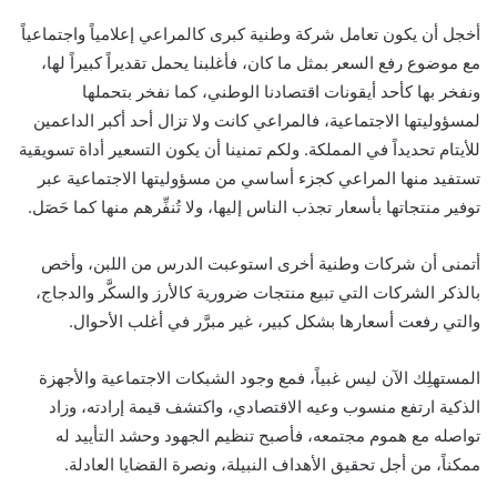
أخجل أن يكون تعامل شركة وطنية كبرى كالمراعي إعلامياً واجتماعياً
مع موضوع رفع السعر بمثل ما كان، فأغلبنا يحمل تقديراً كبيراً لها،
ونفخر بها كأحد أيقونات اقتصادنا الوطني، كما نفخر بتحملها
لمسؤوليتها الاجتماعية، فالمراعي كانت ولا تزال أحد أكبر الداعمين
للأيتام تحديداً في المملكة. ولكم تمنينا أن يكون التسعير أداة تسويقية
تستفيد منها المراعي كجزء أساسي من مسؤوليتها الاجتماعية عبر
توفير منتجاتها بأسعار تجذب الناس إليها، ولا تُنفِّرهم منها كما حَصَل.
أتمنى أن شركات وطنية أخرى استوعبت الدرس من اللبن، وأخص
بالذكر الشركات التي تبيع منتجات ضرورية كالأرز والسكَّر والدجاج،
والتي رفعت أسعارها بشكل كبير، غير مبرَّر في أغلب الأحوال.
المستهلِك الآن ليس غبياً، فمع وجود الشبكات الاجتماعية والأجهزة
الذكية ارتفع منسوب وعيه الاقتصادي، واكتشف قيمة إرادته، وزاد
تواصله مع هموم مجتمعه، فأصبح تنظيم الجهود وحشد التأييد له
ممكناً، من أجل تحقيق الأهداف النبيلة، ونصرة القضايا العادلة.