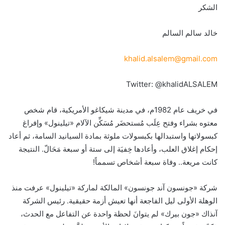
الشكر
خالد سالم السالم
khalid.alsalem@gmail.com
Twitter: @khalidALSALEM
في خريف عام 1982م، في مدينة شيكاغو الأمريكية، قام شخص
معتوه بشراء وفتح عِلَب مُستحضَر مُسَكِّن الآلام «تيلينول» وإفراغ
كبسولاتها واستبدالها بكبسولات ملوثة بمادة السيانيد السامة، ثم أعاد
إحكام إغلاق العلب، وأعادها خِفيَة إلى ستة أو سبعة مَحَالّ. النتيجة
كانت مريعة.. وفاة سبعة أشخاص تسمماً!
شركة «جونسون آند جونسون» المالكة لماركة «تيلينول» عرفت منذ
الوهلة الأولى ليل الفاجعة أنها تعيش أزمة حقيقية. رئيس الشركة
آنذاك «جون بيرك» لم يتوانَ لحظة واحدة عن التفاعل مع الحدث،