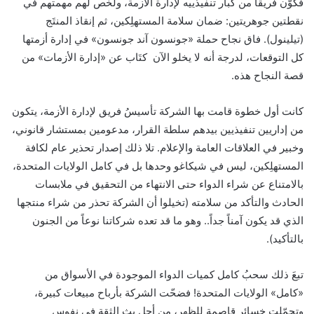
فكوَّن فريقاً من كبار تنفيذييه لإدارة الأزمة، ولخَّص لهم مهمتهم في
نقطتين جوهريتين: ضمان سلامة المستهلِكين، ثم إنقاذ المنتَج
(تيلينول). فاق نجاح حملة «جونسون آند جونسون» في إدارة أزمتها
كل التوقعات، لدرجة أنه لا يخلو الآن كتَاب عن «إدارة الأزمات» من
قصة النجاح هذه.
كانت أول خطوة قامت بها الشركة تأسيسُ فريق لإدارة الأزمة، يتكون
من إداريين تنفيذيين بيدهم سلطة القرار، مدعومين بمستشار قانوني،
وخبير في العلاقات العامة والإعلام. تلا ذلك إصدار تحذير عام لكافة
المستهلِكين، ليس في شيكاغو وحدها بل في كامل الولايات المتحدة،
بالامتناع عن شراء الدواء حتى الانتهاء من التحقيق في ملابسات
الحادث والتأكد من سلامته (تخيلوا أن الشركة تحذر من شراء منتجها
الذي قد يكون آمناً جداً.. وهو ما قد تعده شركاتنا نوعاً من الجنون
بالتأكيد).
تبعَ ذلك سحبُ كامل كميات الدواء الموجودة في الأسواق من
«كامل» الولايات المتحدة! فضحّت الشركة بأرباح مبيعات كبيرة،
وتحمّلت خسائر قاصمة للظهر، من أجل بث الثقة في نفوس