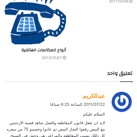
2011/10/06
أنواع المكالمات الهاتفية
2013/10/07
تعليق واحد
ي
عبدالكريم
:
ق
2011/07/22 الساعة 6:25 صباحًا
و
السلام عليكم
ل
لابد ان نفعل قانون المقاطعه وافضل شاهد قضية الارجنتين
مع البيض رفعوا التجار البيض ثم عادوا وخصمو 75 من سعره
كل ذللك بسبب المقاطعه والمراعي هي وحش في السوق