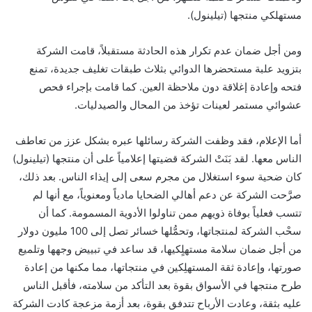
مستهلكي منتجها (تيلينول).
ومن أجل ضمان عدم تكرار هذه الحادثة مستقبلاً، قامت الشركة
بتزويد علبة مستحضرها الدوائي بثلاث طبقات تغليف جديدة، تمنع
فتحه وإعادة إغلاقة دون ملاحظة العين. كما قامت بإجراء فحص
عشوائي مستمر لعينات تؤخذ من المحال والصيدليات.
أما الإعلام، فقد وظفت الشركة رسائلها عبره بشكل عزز من تعاطف
الناس معها. لقد بَنَتْ الشركة قضيتها إعلامياً على أن منتجها (تيلينول)
كان ضحية سوء استغلال من مجرم سعى إلى إيذاء الناس. بعد ذلك،
صرَّحت الشركة عن دعم أهالي الضحايا مادياً ومعنوياً، مع أنها لم
تتسب فعلياً بوفاة ذويهم ممن تناولوا الأدوية المسمومة. كما أن
سحْب الشركة لمنتجاتها، وتحمُّلها خسائر تصل إلى 100 مليون دولار
من أجل ضمان سلامة مستهلٍكيها، قد ساعد في تبييض وجهها وتلميع
صورتها، وإعادة ثقة المستهلِكين في منتجاتها، مما مكنها من إعادة
طرح منتجها في الأسواق بقوة بعد التأكد من سلامته، فأقبل الناس
عليه بثقة، وعادت الأرباح تتدفق بقوة، بعد أزمة مزعجة كادت الشركة