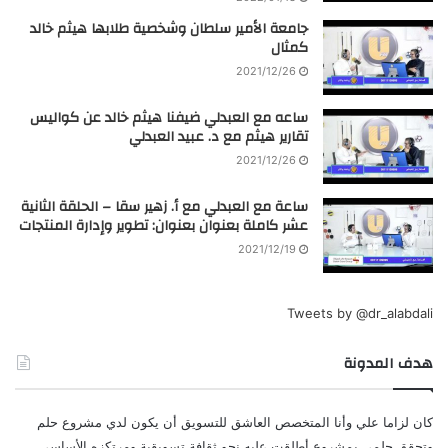
جامعة الأمير سلطان وشخصية طلابها هيثم خالد
كمثال
2021/12/26
ساعه مع العبدلي ضيفنا هيثم خالد عن كواليس
تقارير هيثم مع د. عبيد العبدلي
2021/12/26
ساعة مع العبدلي مع أ. زهير سقا – الحلقة الثانية
عشر كاملة بعنوان بعنوان: تطوير وإدارة المنتجات
2021/12/19
Tweets by @dr_alabdali
هدف المدونة
كان لزاما علي وأنا المتخصص العاشق للتسويق أن يكون لدي مشروع حلم
وتحقق حلمي بمشروع أطلقت عليه نحو ثقافة تسويقية ومرتكزه الأساسي