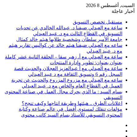
السبت, أغسطس 8 2026
أخبار عاجلة
مستقبل تخصص التسويق
ساعة مع العبدلي ضيفنا د. عبدالله الخالدي عن تحديات
التسويق في القطاع الثالث مع د. عبيد العبدلي
جامعة الأمير سلطان وشخصية طلابها هيثم خالد كمثال
ساعه مع العبدلي ضيفنا هيثم خالد عن كواليس تقارير هيثم
مع د. عبيد العبدلي
ساعة مع العبدلي مع أ. زهير سقا – الحلقة الثانية عشر كاملة
بعنوان بعنوان: تطوير وإدارة المنتجات
ساعة مع العبدلي مع أ عبدالعزيز العجلان والحديث قصة
السجل رقم 6 وتسويق الثقافة مع د عبيد العبدلي
ساعه مع العبدلي مع مزروع المزروع والحديث عن تجربة
العميل في القطاع العام والخاص مع د. عبيد العبدلي
بسام السيد : ما الذي يحرك مجال العمل في صناعة المحتوى
التسويقي
اعلانات الطرق .. هيئتها وطريقة انتاجها وكيف تنجح؟
مؤلفات تنقلك لمستوى أفضل في عالم صناعة وكتابة
المحتوى التسويقي للأستاذ بسام السيد كاتب محتوى
عمود
مقال
جانبي
تسجيل
عشوائي