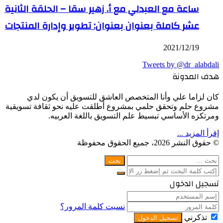
ساعة مع العبدلي مع أ. زهير سقا – الحلقة الثانية
عشر كاملة بعنوان بعنوان: تطوير وإدارة المنتجات
2021/12/19
Tweets by @dr_alabdali
هدف المدونة
كان لزاما علي وأنا المتخصص العاشق للتسويق أن يكون لدي
مشروع حلم وتحقق حلمي بمشروع أطلقت عليه نحو ثقافة تسويقية
ومرتكزه الأساسي تبسيط علم التسويق باللغة العربيه.
إقرأ المزيد ...
© حقوق النشر 2026، جميع الحقوق محفوظة
WhatsApp
Facebook
Telegram
Twitter
زر
إغلاق
البحث
عن:
الذهاب
إغلاق
بحث
إلى
إغلاق
تسجيل الدخول
عن
الأعلى
نسيت كلمة المرور؟
تذكرني
تسجيل الدخول