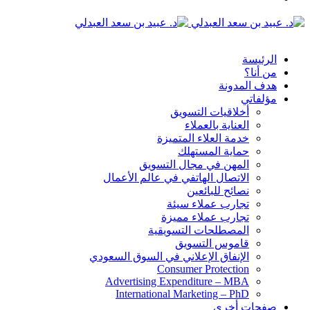
الدخول
القائمة
الرئيسة
من أنا؟
هدف المدونة
مؤلفاتي
أخلاقيات التسويق
العناية بالعملاء
خدمة العلاء المتميزة
حماية المستهلك
المهن في مجال التسويق
الاتصال الهاتفي في عالم الأعمال
نصائح للبائعين
تجارب عملاء سيئة
تجارب عملاء مميزة
المصطلحات التسويقية
قاموس التسويق
الإنفاق الإعلاني في السوق السعودي
Consumer Protection
Advertising Expenditure – MBA
International Marketing – PhD
صفحات أخرى