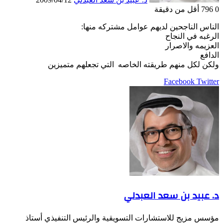
0
796
أقل من دقيقة
الناس الناجحين لديهم عوامل مشتركه منها:
الرغبه في النجاح
العزيمه والاصرار
الدافع
ولكن لكل منهم طريقته الخاصه التي تجعلهم متميزين
LinkedIn
Pinterest
Twitter
Facebook
طباعة
مشاركة
عبر
البريد
د. عبيد بن سعد العبدلي
مؤسس مزيج للاستشارات التسويقية والرئيس التنفيذي أستاذ