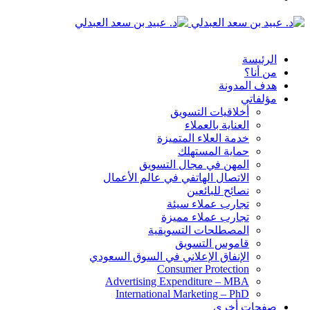
الدخول
القائمة
الرئيسة
من أنا؟
هدف المدونة
مؤلفاتي
أخلاقيات التسويق
العناية بالعملاء
خدمة العلاء المتميزة
حماية المستهلك
المهن في مجال التسويق
الاتصال الهاتفي في عالم الأعمال
نصائح للبائعين
تجارب عملاء سيئة
تجارب عملاء مميزة
المصطلحات التسويقية
قاموس التسويق
الإنفاق الإعلاني في السوق السعودي
Consumer Protection
Advertising Expenditure – MBA
International Marketing – PhD
صفحات أخرى