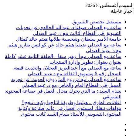
السبت, أغسطس 8 2026
أخبار عاجلة
مستقبل تخصص التسويق
ساعة مع العبدلي ضيفنا د. عبدالله الخالدي عن تحديات
التسويق في القطاع الثالث مع د. عبيد العبدلي
جامعة الأمير سلطان وشخصية طلابها هيثم خالد كمثال
ساعه مع العبدلي ضيفنا هيثم خالد عن كواليس تقارير هيثم
مع د. عبيد العبدلي
ساعة مع العبدلي مع أ. زهير سقا – الحلقة الثانية عشر كاملة
بعنوان بعنوان: تطوير وإدارة المنتجات
ساعة مع العبدلي مع أ عبدالعزيز العجلان والحديث قصة
السجل رقم 6 وتسويق الثقافة مع د عبيد العبدلي
ساعه مع العبدلي مع مزروع المزروع والحديث عن تجربة
العميل في القطاع العام والخاص مع د. عبيد العبدلي
بسام السيد : ما الذي يحرك مجال العمل في صناعة المحتوى
التسويقي
اعلانات الطرق .. هيئتها وطريقة انتاجها وكيف تنجح؟
مؤلفات تنقلك لمستوى أفضل في عالم صناعة وكتابة
المحتوى التسويقي للأستاذ بسام السيد كاتب محتوى
عمود
مقال
جانبي
تسجيل
عشوائي