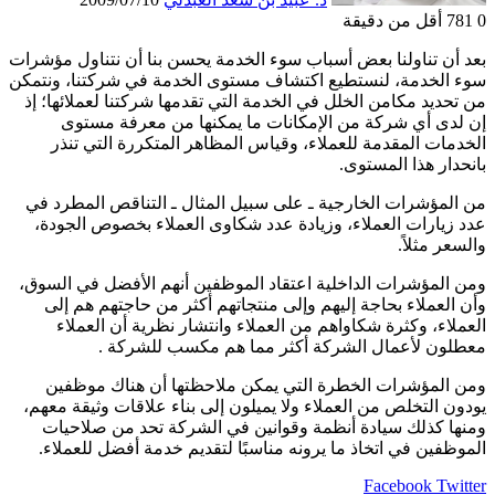
0
781
أقل من دقيقة
بعد أن تناولنا بعض أسباب سوء الخدمة يحسن بنا أن نتناول مؤشرات
سوء الخدمة، لنستطيع اكتشاف مستوى الخدمة في شركتنا، ونتمكن
من تحديد مكامن الخلل في الخدمة التي تقدمها شركتنا لعملائها؛ إذ
إن لدى أي شركة من الإمكانات ما يمكنها من معرفة مستوى
الخدمات المقدمة للعملاء، وقياس المظاهر المتكررة التي تنذر
بانحدار هذا المستوى.
من المؤشرات الخارجية ـ على سبيل المثال ـ التناقص المطرد في
عدد زيارات العملاء، وزيادة عدد شكاوى العملاء بخصوص الجودة،
والسعر مثلاً.
ومن المؤشرات الداخلية اعتقاد الموظفين أنهم الأفضل في السوق،
وأن العملاء بحاجة إليهم وإلى منتجاتهم أكثر من حاجتهم هم إلى
العملاء، وكثرة شكاواهم من العملاء وانتشار نظرية أن العملاء
معطلون لأعمال الشركة أكثر مما هم مكسب للشركة .
ومن المؤشرات الخطرة التي يمكن ملاحظتها أن هناك موظفين
يودون التخلص من العملاء ولا يميلون إلى بناء علاقات وثيقة معهم،
ومنها كذلك سيادة أنظمة وقوانين في الشركة تحد من صلاحيات
الموظفين في اتخاذ ما يرونه مناسبًا لتقديم خدمة أفضل للعملاء.
LinkedIn
Pinterest
Twitter
Facebook
طباعة
مشاركة