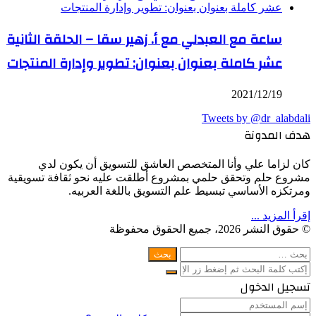
ساعة مع العبدلي مع أ. زهير سقا – الحلقة الثانية
عشر كاملة بعنوان بعنوان: تطوير وإدارة المنتجات
2021/12/19
Tweets by @dr_alabdali
هدف المدونة
كان لزاما علي وأنا المتخصص العاشق للتسويق أن يكون لدي
مشروع حلم وتحقق حلمي بمشروع أطلقت عليه نحو ثقافة تسويقية
ومرتكزه الأساسي تبسيط علم التسويق باللغة العربيه.
إقرأ المزيد ...
© حقوق النشر 2026، جميع الحقوق محفوظة
WhatsApp
Facebook
Telegram
Twitter
زر
إغلاق
البحث
عن:
الذهاب
إغلاق
بحث
إلى
إغلاق
تسجيل الدخول
عن
الأعلى