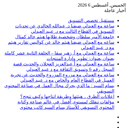
الخميس, أغسطس 6 2026
أخبار عاجلة
مستقبل تخصص التسويق
ساعة مع العبدلي ضيفنا د. عبدالله الخالدي عن تحديات
التسويق في القطاع الثالث مع د. عبيد العبدلي
جامعة الأمير سلطان وشخصية طلابها هيثم خالد كمثال
ساعه مع العبدلي ضيفنا هيثم خالد عن كواليس تقارير هيثم
مع د. عبيد العبدلي
ساعة مع العبدلي مع أ. زهير سقا – الحلقة الثانية عشر كاملة
بعنوان بعنوان: تطوير وإدارة المنتجات
ساعة مع العبدلي مع أ عبدالعزيز العجلان والحديث قصة
السجل رقم 6 وتسويق الثقافة مع د عبيد العبدلي
ساعه مع العبدلي مع مزروع المزروع والحديث عن تجربة
العميل في القطاع العام والخاص مع د. عبيد العبدلي
بسام السيد : ما الذي يحرك مجال العمل في صناعة المحتوى
التسويقي
اعلانات الطرق .. هيئتها وطريقة انتاجها وكيف تنجح؟
مؤلفات تنقلك لمستوى أفضل في عالم صناعة وكتابة
المحتوى التسويقي للأستاذ بسام السيد كاتب محتوى
عمود
مقال
جانبي
تسجيل
عشوائي