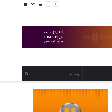
تسجيل
مقال
عمود
الدخول
عشوائي
جانبي
بحث
عن