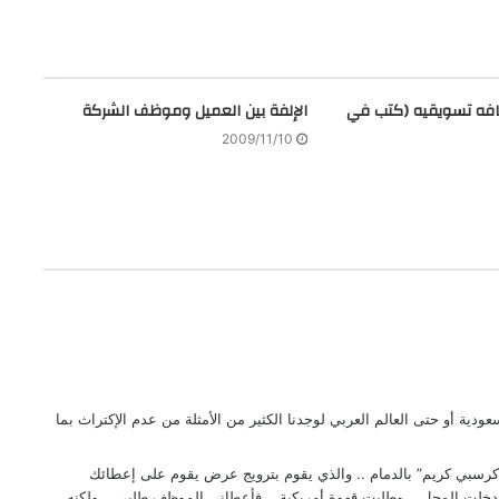
فه تسويقيه (كتب في
الإلفة بين العميل وموظف الشركة
2009/11/10
دية أو حتى العالم العربي لوجدنا الكثير من الأمثلة من عدم الإكتراث بما
رسبي كريم” بالدمام .. والذي يقوم بترويج عرض يقوم على إعطائك
لت المحل .. وطلبت قهوة أمريكية .. فأعطاني الموظف طلبي .. ولكنه