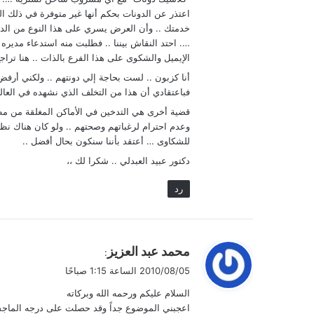
اعتذر عن الدونات بحكم أنها غير متوفرة في ذلك ا
خدمتك .. وأن العرض يسري على هذا النوع من الدونا
…. احتد النقاش بيننا .. فطلبت منه استدعاء مديره
الإيميل والشكوى على هذا الفرع بالذات .. هنا تراجع
أنا كزبون .. لست بحاجة إلي دونتهم .. ولكني أر
فباعتقادي أن هذا من التخلف الذي نشهده في العالم
قضية أخرى هي التدخين في الأماكن المغلقة من مطاعم
وعدم احترام لرغباتهم وصحتهم .. ولو كان هناك ن
للشكاوى … أعتقد بأننا سنكون بحال أفضل ..
دكتور عبيد العبدلي .. شكرا لك ،،
رد
ي
محمد عبد العزيز
:
ق
2010/08/05 الساعة 1:15 صباحًا
و
السلام عليكم ورحمه الله وبركاته
ل
اعجبني الموضوع جداً وقد حصلت على درجه الماج