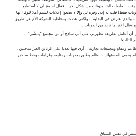
لوقت .. طبعا طالبته بدونات من شكل آخر .. فقال اسمح لي لا أستطيع
ت فقط! قلت له إذن وفره لي وإلا لا تضعوا إعلانات لستم أهلا للوفاء بها
 .. والذي عارض في البداية .. ولكني هددت بمخاطبة الشركة الأم عن طريق
 وقال اختر ما تريد من الدونات ..
فض أن أعامل بطريقة تظهرني على أني ساذج أو من مجتمع “يمشّي” ..
 الثالث!
 ومقاهٍ ومجمعات تجارية .. أرى فيها تعديا على الزبائن الغير مدخنين ..
ظام يحمي المستهلك .. نظام يطبق بعقوبات ومتابعة وغرامات وخط ساخن
ستتر في نفس السياق