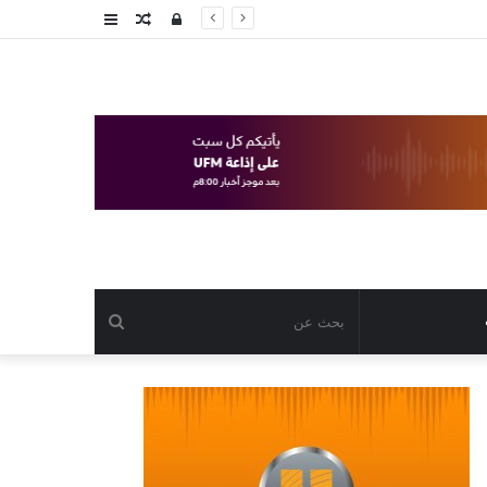
تسجيل
مقال
عمود
الدخول
عشوائي
جانبي
بحث
عن