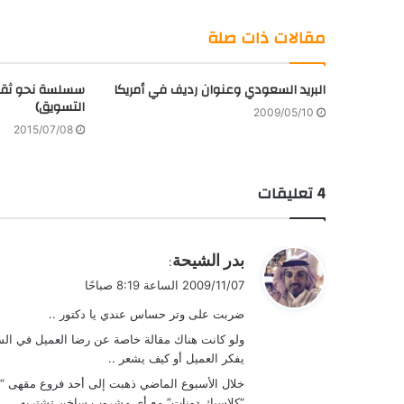
فليكر
مقالات ذات صلة
البريد السعودي وعنوان رديف في أمريكا
سسلسة نحو ثقا
التسويق)
2009/05/10
2015/07/08
‫4 تعليقات
ي
بدر الشيحة
:
ق
2009/11/07 الساعة 8:19 صباحًا
و
ضربت على وتر حساس عندي يا دكتور ..
ل
ولو كانت هناك مقالة خاصة عن رضا العميل في السعو
يفكر العميل أو كيف يشعر ..
خلال الأسبوع الماضي ذهبت إلى أحد فروع مقهى “ك
“كلاسيك دونات” مع أي مشروب ساخن تشتريه …. دخ