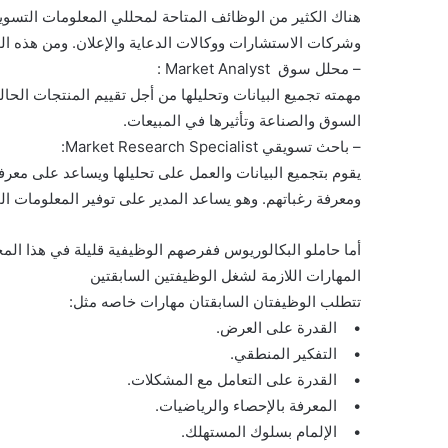
هناك الكثير من الوظائف المتاحة لمحللي المعلومات التس
وشركات الاستشارات ووكالات الدعاية والإعلان. ومن هذه ال
– محلل سوق Market Analyst :
مهمته تجميع البيانات وتحليلها من أجل تقييم المنتجات الحا
السوق والصناعة وتأثيرها في المبيعات.
– باحث تسويقي Market Research Specialist:
يقوم بتجميع البيانات والعمل على تحليلها ويساعد على معر
ومعرفة رغباتهم. وهو يساعد المدير على توفير المعلومات ا
أما حاملو البكالوريوس ففرصهم الوظيفية قليلة في هذا المجا
المهارات اللازمة لشغل الوظيفتين السابقتين
تتطلب الوظيفتان السابقتان مهارات خاصه مثل:
• القدرة على العرض.
• التفكير المنطقي.
• القدرة على التعامل مع المشكلات.
• المعرفة بالإحصاء والرياضيات.
• الإلمام بسلوك المستهلك.