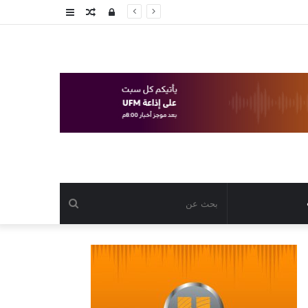
تسجيل
مقال
عمود
الدخول
عشوائي
جانبي
بحث
عن