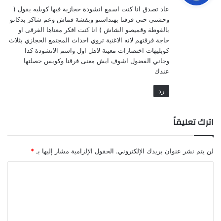
و
عاد تصدق انا كنت اسمع انشودة حجازية فيها كوبليه يقول (
ل
وحشني حتى فرقنا بهنداستو وبقشة قماش وعم شاكر بدكانو
بالفوطة وقميصو الشاش ) انا كنت افكر معناها الفرقى او
حاجة فرقتهم لانه الاغنية تروي احداث المجتمع الحجازي بثلاث
كوبليهات اختصارات معينة لاهل اول واسم الانشودة كذا
وجاني الفضول اشوف ايش معنى فرقنا وكويس حصلتها
عندك
رد
اترك تعليقاً
لن يتم نشر عنوان بريدك الإلكتروني.
الحقول الإلزامية مشار إليها بـ
*