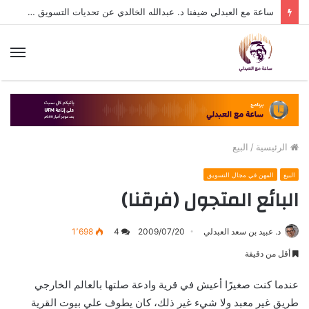
ساعة مع العبدلي ضيفنا د. عبدالله الخالدي عن تحديات التسويق في القطاع الثالث مع د. عبيد العبدلي
الق
الرئيسية
/
البيع
البيع
المهن في مجال التسويق
البائع المتجول (فرقنا)
د. عبيد بن سعد العبدلي
2009/07/20
4
1٬698
أقل من دقيقة
عندما كنت صغيرًا أعيش في قرية وادعة صلتها بالعالم الخارجي
طريق غير معبد ولا شيء غير ذلك، كان يطوف علي بيوت القرية