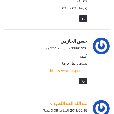
فرّقناكم) …..!!
(فرَّقنا ، فرَّقنـ ، فرَّقـ…………..
رد
ي
حسن الحازمي
:
ق
2009/07/20 الساعة 3:51 مساءً
و
آسف
ل
نسيت رابط “فرقنا”
http://www.farqna.com
رد
ي
عبدالله العبداللطيف
:
ق
2011/06/19 الساعة 3:39 مساءً