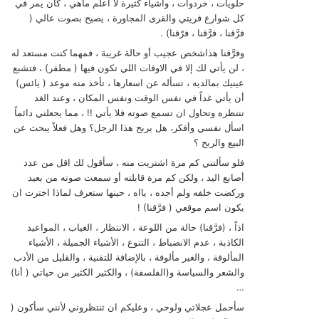
حلويات ، خردوات ، وأشياء كثيرة لا اعلم ماهي ، كان يمر في
كل شوارع قريتي والقرى المجاورة ، يصيح بصوت عالي (
فرَّقنا ، فرَّقنا ، فرّقنا) .
وفرَّقنا هذاشخص عجيب أو حالة غريبة ، فمهما كنت مستعد له
، لن يأتي لك إلا في الاوقات اللي تكون فيها ( مطفر) ، فتشبع
عينيك بمالديه ، تسأله عن اسعارها ، تأخذ منه موعد ( يائس)
أن يأتي غداً في نفس الوقت ونفس المكان ، وعند الغد
تنتظره وتحاول ان تسمع صوته فلا يأتي !! ، مما يجعلني دائماً
اسأل نفسي وأفكر، هل يربح هذا الرجل؟ وهل فعلاً يبحث عن
البيع والربح ؟
فلو سألتني كم مرة اشتريت منه ، سأقول لك اقل من عدد
أصابع اليد ، ولكن كم مرة قابلته أو سمعت صوته من بعيد
وركضت خلفه ولم أجده ، يااه ، حينها ستعرف لماذا اخترت ان
يكون اسم موقعي ( فرَّقنا) !
اذاً ، (فرَّقنا) حالة من اللوعة ، الانتظار ، الغياب ، المواعيد
الكاذبة ، عدم الانضباط ، التنوع ، الأشياء الجميلة ، الأشياء
المألوفة ، والغير مألوفة ، بالإضافة للتقنية ، والقليل من الأدب
والشعر والسياسة و(الفلسفة) ، والكثير الكثير من حياتي ( أنا)
…
سأحمل عجلاتي ولوحي ، وعليكم ان تنتظروني لأنني سأكون (