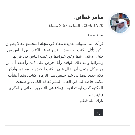
ي
سامر فطاني
:
ق
2009/07/20 الساعة 2:57 مساءً
و
تحية طبية
ل
قرأت منذ سنوات عديدة مقالا في مجلة المجتمع مقالا بعنوان
” كن دلّال للكتب” ويقصد به نشر ثقافة الكتب بين الناس من
خلال الاعلان عنها وعن عنواينها وترغيب الناس في قرأتها
وشرائها ومنذ ذلك الوقت وأنا احرص على ذلك وأعتقد أن من
مهام كل مثقف أن يدلل على الكتب الجيدة والمفيدة. وأذكر
كلام جدي دوما لي خير جليس هذا الزمان كتاب. وقد أنشأت
مكتبة خاصة لي في العمل لنشر ثقافة الكتاب وأصبحت
المكتبة كصيدلية ثقافية للزملاء في التطوير الذاتي والفكري
والإدراي.
بارك الله فيكم
رد