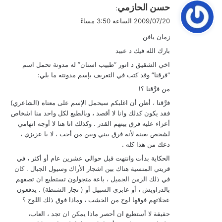
ي
حسن الحازمي
:
ق
2009/07/20 الساعة 3:50 مساءً
و
زمان يافن
ل
بارك الله فيك د عبيد
اخي الشقيق د انور “طبيب اسنان” له مدونة تحمل اسم
“فرقنا” وقد كتب في التعريف بإسم مدونته ما يلي:
من فرَّقنا ؟!
فرَّقنا ، أظن أن اغلبكم سيحمل الإسم على معناه (الشاعري)
فقد يكون كذلك وانا لا أقصد ، وبالطبع لكل واحد منا اشخاص
أعزاء عليه فرق بينهم القدر . وكذلك انا هنا لا أوجه اتهامي
لشخص بعينه لأنه فرق بيني وبين من أحب ، لا يا عزيزي ،
دعك من هذا كله .
الحكاية بدأت وانتهت قبل حوالي عشرين عام أو أكثر ، في
قريتي المنسية هناك بين اشجار الأراك وسيول الجبال . كان
في ذلك الزمن الجميل ، باعة متجولون تستطيع ان تصفهم
بالدراويش ، أو عابري السبيل أو ( تجار الشنطة) . يدفعون
عجلاتهم فوقها لوح من الخشب ، وماذا فوق ذلك اللوح ؟
حقيقة لا أستطيع ان أحصر ماذا يمكن ان تجد ، العاب،