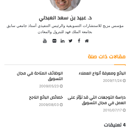
د. عبيد بن سعد العبدلي
مؤسس مزيج للاستشارات التسويقية والرئيس التنفيذي أستاذ جامعي سابق
بجامعة الملك فهد للبترول والمعادن
YouTube
Facebook
موقع
Twitter
صور
LinkedIn
الويب
من
مقالات ذات صلة
فليكر
البائع ومعرفة أنواع العملاء
الوظائف المتاحة في مجال
التسويق
2009/11/24
2009/05/23
دراسة التوجهات التي قد تؤثر على
خصائص البائع الناجح
العمل في مجال التسويق
2009/08/03
2010/07/17
‫4 تعليقات