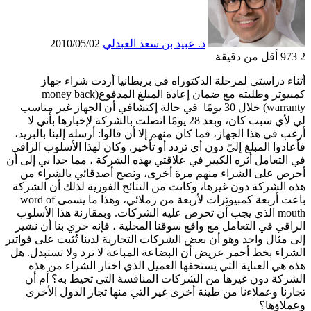
د. عبيد بن سعد العبدلي
2010/05/02
2
973
أقل من دقيقة
أثناء دراستي لمرحلة الدكتوراه في بريطانيا أردت شراء جهاز
كمبيوتر وطلبته مع ضمان إعادة المبلغ المدفوع(money back
warranty) خلال 30 يومًا في حالة إكتشافي أن الجهاز غير مناسب
لي لأي سبب كان، وبعد 28 يومًا اتصلت بالشركة لإخبارها بأني لا
أرغب في هذا الجهاز، فما كان منهم إلا أن قالوا: أرسله إلينا بالبريد،
فأعادوا المبلغ إليّ دون أي تردد أو تأخير. وكان لهذا الأسلوب الراقي
في التعامل أثره الكبير في علاقتي بهذه الشركة ، مما حدا بي إلى أن
أحرص على الشراء منهم مرة أخرى، ونصح أصدقائي بالشراء من
هذه الشركة دون غيرها، وكانت من النتائج الفورية لذلك أن الشركة
باعت أربعة كمبيوترات لأربعة من زملائي، وهذا ما يسمى word of
mouth الذي يجب أن تحرص عليه الشركات. وبمقارنة هذا الأسلوب
الراقي في التعامل مع واقع سوقنا المحلية ، فإنه حري بنا أن نشير
إلى مثال واحد وهو أن بعض الشركات التجارية لدينا تُثبت على فواتير
الشراء بخط أحمر عريض أن البضاعة المباعة لا ترد ولا تستبدل. هل
هذه هي العناية التي يستحقها العميل الذي اختار الشراء من هذه
الشركة دون غيرها من الشركات المنافسة التي تحيط به؟ أم أن
تجارنا وعملاءنا من طينة أخرى غير التي منها تجار الدول الأخرى
وعملاؤها؟