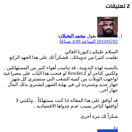
‫2 تعليقات
يقول
محمد النخيلان
:
2010/05/02 الساعة 4:09 صباحًا
السلام عليكم دكتورنا الغالي
تعلمت كثيرا من تدويناتك.. فشكراً لك على هذا الجهد الرائع
بالنسبه لهذه التدوينة.. قد تناسب أهواء كثير من المستهلكين ..
ولكنني كتاجر أو كـReseller لو فتحت هذا الباب على مصراعية
لواجهت الويلات من كمية الشعب التي ستشتري كل شهر
جهاز جديد وتسترده لي في نهاية الشهر لتشتري بذلك المال
جهاز آخر..
قد أوافق على هذا المقاله اذا كنت مستهلكاً .. ولكنني لا
أوافقها كتاجر بسبب عدم جدواها الاقتصادية ..
شكراً لك مرة أخرى
رد