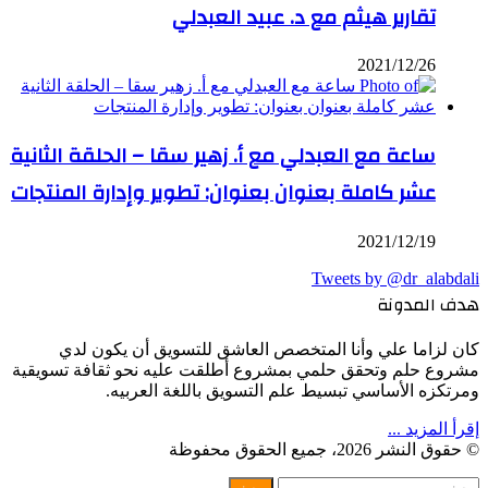
تقارير هيثم مع د. عبيد العبدلي
2021/12/26
ساعة مع العبدلي مع أ. زهير سقا – الحلقة الثانية
عشر كاملة بعنوان بعنوان: تطوير وإدارة المنتجات
2021/12/19
Tweets by @dr_alabdali
هدف المدونة
كان لزاما علي وأنا المتخصص العاشق للتسويق أن يكون لدي
مشروع حلم وتحقق حلمي بمشروع أطلقت عليه نحو ثقافة تسويقية
ومرتكزه الأساسي تبسيط علم التسويق باللغة العربيه.
إقرأ المزيد ...
© حقوق النشر 2026، جميع الحقوق محفوظة
WhatsApp
Facebook
Telegram
Twitter
زر
إغلاق
البحث