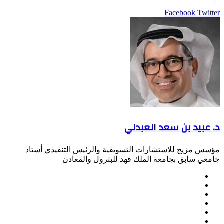
LinkedIn
Pinterest
Twitter
Facebook
طباعة
مشاركة
عبر
البريد
د. عبيد بن سعد العبدلي
مؤسس مزيج للاستشارات التسويقية والرئيس التنفيذي أستاذ
جامعي سابق بجامعة الملك فهد للبترول والمعادن
موقع
Facebook
الويب
Twitter
LinkedIn
صور
YouTube
من