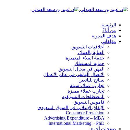
الدخول
القائمة
الرئيسة
من أنا؟
هدف المدونة
مؤلفاتي
أخلاقيات التسويق
العناية بالعملاء
خدمة العلاء المتميزة
حماية المستهلك
المهن في مجال التسويق
الاتصال الهاتفي في عالم الأعمال
نصائح للبائعين
تجارب عملاء سيئة
تجارب عملاء مميزة
المصطلحات التسويقية
قاموس التسويق
الإنفاق الإعلاني في السوق السعودي
Consumer Protection
Advertising Expenditure – MBA
International Marketing – PhD
صفحات أخرى