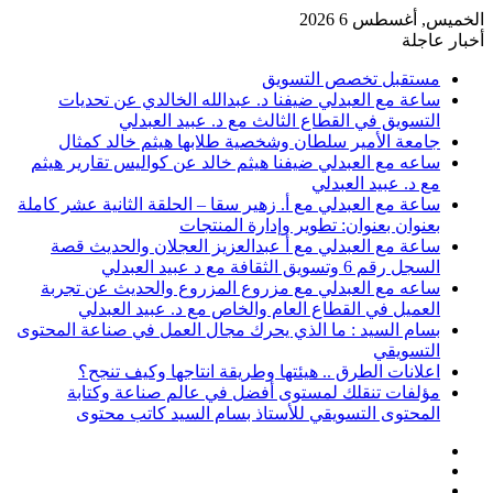
الخميس, أغسطس 6 2026
أخبار عاجلة
مستقبل تخصص التسويق
ساعة مع العبدلي ضيفنا د. عبدالله الخالدي عن تحديات
التسويق في القطاع الثالث مع د. عبيد العبدلي
جامعة الأمير سلطان وشخصية طلابها هيثم خالد كمثال
ساعه مع العبدلي ضيفنا هيثم خالد عن كواليس تقارير هيثم
مع د. عبيد العبدلي
ساعة مع العبدلي مع أ. زهير سقا – الحلقة الثانية عشر كاملة
بعنوان بعنوان: تطوير وإدارة المنتجات
ساعة مع العبدلي مع أ عبدالعزيز العجلان والحديث قصة
السجل رقم 6 وتسويق الثقافة مع د عبيد العبدلي
ساعه مع العبدلي مع مزروع المزروع والحديث عن تجربة
العميل في القطاع العام والخاص مع د. عبيد العبدلي
بسام السيد : ما الذي يحرك مجال العمل في صناعة المحتوى
التسويقي
اعلانات الطرق .. هيئتها وطريقة انتاجها وكيف تنجح؟
مؤلفات تنقلك لمستوى أفضل في عالم صناعة وكتابة
المحتوى التسويقي للأستاذ بسام السيد كاتب محتوى
عمود
مقال
جانبي
تسجيل
عشوائي