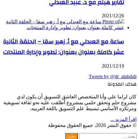
تقارير هيثم مع د. عبيد العبدلي
2021/12/26
ساعة مع العبدلي مع أ. زهير سقا – الحلقة الثانية
عشر كاملة بعنوان بعنوان: تطوير وإدارة المنتجات
2021/12/19
Tweets by @dr_alabdali
هدف المدونة
كان لزاما علي وأنا المتخصص العاشق للتسويق أن يكون لدي
مشروع حلم وتحقق حلمي بمشروع أطلقت عليه نحو ثقافة تسويقية
ومرتكزه الأساسي تبسيط علم التسويق باللغة العربيه.
إقرأ المزيد ...
© حقوق النشر 2026، جميع الحقوق محفوظة
WhatsApp
Facebook
Telegram
Twitter
زر
إغلاق
البحث