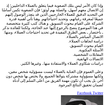
وإذا كان الأمر ليس بتلك الصعوبة فيما يتعلق بالعملاء الداخليين؛ إذ
إن الاتصال معهم أسهل، والصلة بهم أوثق؛ فإن الصعوبة تكمن أساسًا
في التحديد الدقيق للعملاء الخارجيين الذين قد يتعذر الوصول إليهم
جميعًا لمعرفة رغباتهم، وتحديد احتياجاتهم. وهنا تأتي أهمية قدرة
الشركة على القيام ببحوث التسويق. و هناك كتب كثيرة متخصصة
في هذا الموضوع ينصح بالرجوع إليها عند الحاجة، ولكننا للفائدة نذكر
ـ باختصار ـ بعض الطرق المفيدة في تحديد احتياجات العملاء، ومنها:
الاتصال المباشر بالعملاء.
دراسة اتجاهات العملاء.
القيام ببحوث التسويق.
الأسئلة المكتوبة.
المقابلات الشخصية.
الاتصالات الهاتفية.
دراسات شكاوى العملاء والاستفادة منها.. وغيرها الكثير.
وعلى العموم فإن العناية بالعملاء ليست مسؤولية شخص معين،
ولكنها مسؤولية مشتركة يتولاها الجميع، ولا يختص بها شخص دون
آخر، بل يجب أن تكون مهمة الفريق من أعلى السلم إلى أدناه
لضمان تحقيق النتائج المرجوة.
LinkedIn
Pinterest
Twitter
Facebook
طباعة
مشاركة
عبر
البريد