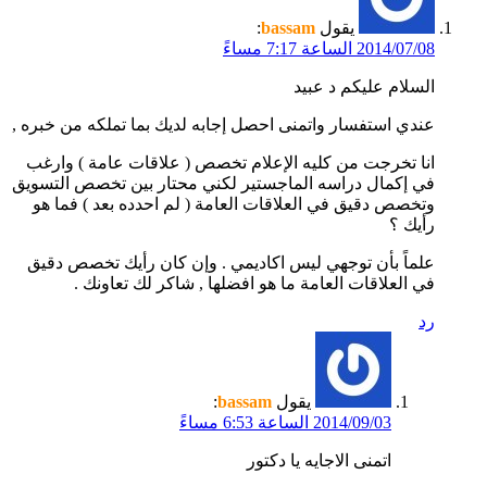
يقول
bassam
:
2014/07/08 الساعة 7:17 مساءً
السلام عليكم د عبيد
عندي استفسار واتمنى احصل إجابه لديك بما تملكه من خبره ,
انا تخرجت من كليه الإعلام تخصص ( علاقات عامة ) وارغب
في إكمال دراسه الماجستير لكني محتار بين تخصص التسويق
وتخصص دقيق في العلاقات العامة ( لم احدده بعد ) فما هو
رأيك ؟
علماً بأن توجهي ليس اكاديمي . وإن كان رأيك تخصص دقيق
في العلاقات العامة ما هو افضلها , شاكر لك تعاونك .
رد
يقول
bassam
:
2014/09/03 الساعة 6:53 مساءً
اتمنى الاجايه يا دكتور