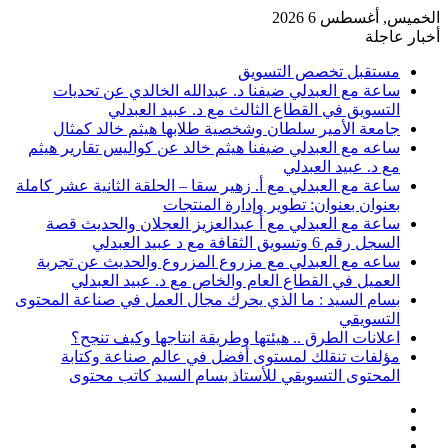
الخميس, أغسطس 6 2026
أخبار عاجلة
مستقبل تخصص التسويق
ساعة مع العبدلي ضيفنا د. عبدالله الخالدي عن تحديات
التسويق في القطاع الثالث مع د. عبيد العبدلي
جامعة الأمير سلطان وشخصية طلابها هيثم خالد كمثال
ساعه مع العبدلي ضيفنا هيثم خالد عن كواليس تقارير هيثم
مع د. عبيد العبدلي
ساعة مع العبدلي مع أ. زهير سقا – الحلقة الثانية عشر كاملة
بعنوان بعنوان: تطوير وإدارة المنتجات
ساعة مع العبدلي مع أ عبدالعزيز العجلان والحديث قصة
السجل رقم 6 وتسويق الثقافة مع د عبيد العبدلي
ساعه مع العبدلي مع مزروع المزروع والحديث عن تجربة
العميل في القطاع العام والخاص مع د. عبيد العبدلي
بسام السيد : ما الذي يحرك مجال العمل في صناعة المحتوى
التسويقي
اعلانات الطرق .. هيئتها وطريقة انتاجها وكيف تنجح؟
مؤلفات تنقلك لمستوى أفضل في عالم صناعة وكتابة
المحتوى التسويقي للأستاذ بسام السيد كاتب محتوى
عمود
مقال
جانبي
تسجيل
عشوائي