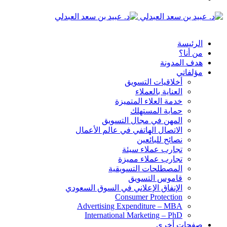
الدخول
القائمة
الرئيسة
من أنا؟
هدف المدونة
مؤلفاتي
أخلاقيات التسويق
العناية بالعملاء
خدمة العلاء المتميزة
حماية المستهلك
المهن في مجال التسويق
الاتصال الهاتفي في عالم الأعمال
نصائح للبائعين
تجارب عملاء سيئة
تجارب عملاء مميزة
المصطلحات التسويقية
قاموس التسويق
الإنفاق الإعلاني في السوق السعودي
Consumer Protection
Advertising Expenditure – MBA
International Marketing – PhD
صفحات أخرى