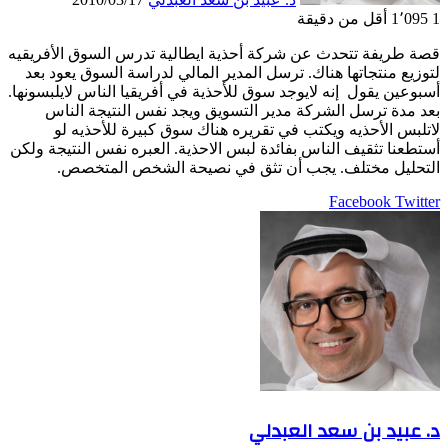
1
1٬095
أقل من دقيقة
قصة طريفة تتحدث عن شركة أحذية ايطالية تدرس السوق الأفريقيه
لتوزيع منتجاتها هناك. ترسل المدير المالي لدراسة السوق يعود بعد
أسبوعين يقول إنه لايوجد سوق للأحذية في أفريقيا الناس لايلبسونها.
بعد مدة ترسل الشركة مدير التسويق ويجد نفس النتيجة الناس
لاتلبس الأحذيه ويكتب في تقريره هناك سوق كبيرة للأحذيه لو
أستطعنا تثقيف الناس بفائدة لبس الاحذية. العبره نفس النتيجة ولكن
التحليل مختلف. يجب أن تثق في نصيحة الشخص المتخصص.
LinkedIn
Pinterest
Twitter
Facebook
طباعة
مشاركة
عبر
البريد
د. عبيد بن سعد العبدلي