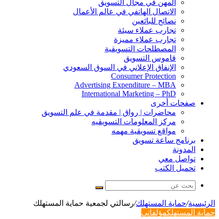
المهن في مجال التسويق
الاتصال الهاتفي في عالم الأعمال
نصائح للبائعين
تجارب عملاء سيئة
تجارب عملاء مميزة
المصطلحات التسويقية
قاموس التسويق
الإنفاق الإعلاني في السوق السعودي
Consumer Protection
Advertising Expenditure – MBA
International Marketing – PhD
صفحات أخرى
محاضرات | رواق | مقدمة في علم التسويق
مركز المعلومات التسويقيه
مواقع تسويقية مهمه
برنامج ساعة تسويق
المدونة
تواصل معي
تحميل الكتب
بحث
عن
الرئيسية
/
حماية المستهلك
/
رسالتي لجمعية حماية المستهلك
حماية المستهلك
مؤلفاتي