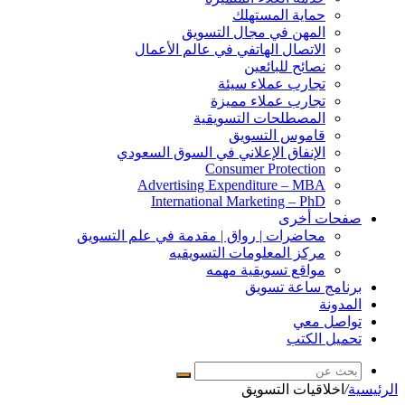
حماية المستهلك
المهن في مجال التسويق
الاتصال الهاتفي في عالم الأعمال
نصائح للبائعين
تجارب عملاء سيئة
تجارب عملاء مميزة
المصطلحات التسويقية
قاموس التسويق
الإنفاق الإعلاني في السوق السعودي
Consumer Protection
Advertising Expenditure – MBA
International Marketing – PhD
صفحات أخرى
محاضرات | رواق | مقدمة في علم التسويق
مركز المعلومات التسويقيه
مواقع تسويقية مهمه
برنامج ساعة تسويق
المدونة
تواصل معي
تحميل الكتب
بحث
الرئيسية
/
اخلاقيات التسويق
عن