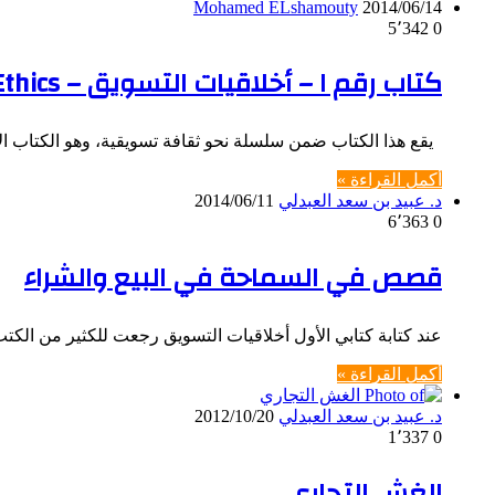
Mohamed ELshamouty
2014/06/14
5٬342
0
كتاب رقم ١ – أخلاقيات التسويق – Marketing Ethics
يقع هذا الكتاب ضمن سلسلة نحو ثقافة تسويقية، وهو الكتاب ا
أكمل القراءة »
د. عبيد بن سعد العبدلي
2014/06/11
6٬363
0
قصص في السماحة في البيع والشراء
عند كتابة كتابي الأول أخلاقيات التسويق رجعت للكثير من الكت
أكمل القراءة »
د. عبيد بن سعد العبدلي
2012/10/20
1٬337
0
الغش التجاري