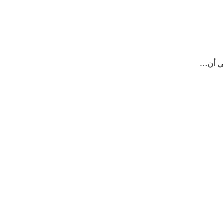
غي أن…