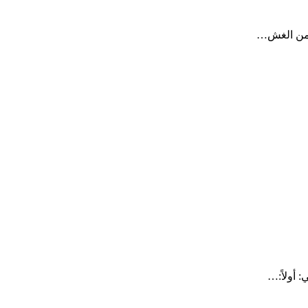
ك من الغش…
 أولاً:…