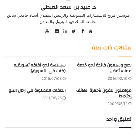
د. عبيد بن سعد العبدلي
مؤسس مزيج للاستشارات التسويقية والرئيس التنفيذي أستاذ جامعي سابق
بجامعة الملك فهد للبترول والمعادن
YouTube
Facebook
موقع
Twitter
صور
LinkedIn
الويب
من
مقالات ذات صلة
فليكر
بضع وسبعون فائدة نحو خدمة
سسلسة نحو ثقافه تسويقيه
عملاء أفضل
(كتب في التسويق)
2015/07/08
2016/02/10
مواطنون يلقون بأجهزة الهاتف
الصفات المطلوبة في رجال البيع
إحتجاجا
2011/05/25
2009/05/12
تعليق واحد