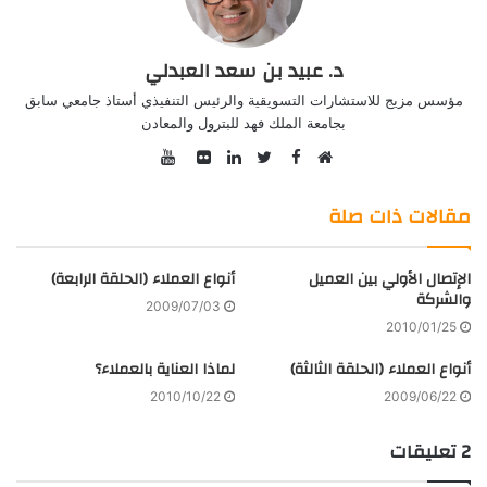
د. عبيد بن سعد العبدلي
مؤسس مزيج للاستشارات التسويقية والرئيس التنفيذي أستاذ جامعي سابق
بجامعة الملك فهد للبترول والمعادن
YouTube
Facebook
موقع
Twitter
صور
LinkedIn
الويب
من
مقالات ذات صلة
فليكر
الإتصال الأولي بين العميل
أنواع العملاء (الحلقة الرابعة)
والشركة
2009/07/03
2010/01/25
أنواع العملاء (الحلقة الثالثة)
لماذا العناية بالعملاء؟
2010/10/22
2009/06/22
‫2 تعليقات