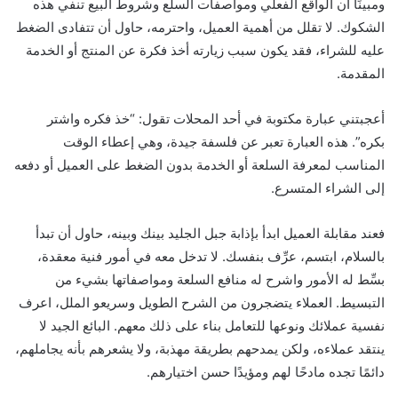
ومبينًا أن الواقع الفعلي ومواصفات السلع وشروط البيع تنفي هذه
الشكوك. لا تقلل من أهمية العميل، واحترمه، حاول أن تتفادى الضغط
عليه للشراء، فقد يكون سبب زيارته أخذ فكرة عن المنتج أو الخدمة
المقدمة.
أعجبتني عبارة مكتوبة في أحد المحلات تقول: “خذ فكره واشتر
بكره”. هذه العبارة تعبر عن فلسفة جيدة، وهي إعطاء الوقت
المناسب لمعرفة السلعة أو الخدمة بدون الضغط على العميل أو دفعه
إلى الشراء المتسرع.
فعند مقابلة العميل ابدأ بإذابة جبل الجليد بينك وبينه، حاول أن تبدأ
بالسلام، ابتسم، عرِّف بنفسك. لا تدخل معه في أمور فنية معقدة،
بسِّط له الأمور واشرح له منافع السلعة ومواصفاتها بشيء من
التبسيط. العملاء يتضجرون من الشرح الطويل وسريعو الملل، اعرف
نفسية عملائك ونوعها للتعامل بناء على ذلك معهم. البائع الجيد لا
ينتقد عملاءه، ولكن يمدحهم بطريقة مهذبة، ولا يشعرهم بأنه يجاملهم،
دائمًا تجده مادحًا لهم ومؤيدًا حسن اختيارهم.