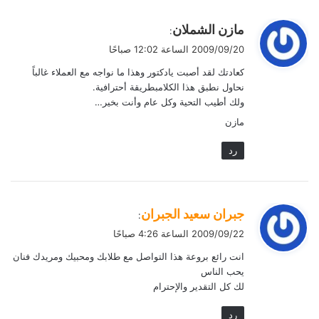
ي
مازن الشملان
:
ق
2009/09/20 الساعة 12:02 صباحًا
و
كعادتك لقد أصبت يادكتور وهذا ما نواجه مع العملاء غالباً
ل
نحاول نطبق هذا الكلامبطريقة أحترافية.
ولك أطيب التحية وكل عام وأنت بخير…
مازن
رد
ي
جبران سعيد الجبران
:
ق
2009/09/22 الساعة 4:26 صباحًا
و
انت رائع بروعة هذا التواصل مع طلابك ومحبيك ومريدك فنان
ل
يحب الناس
لك كل التقدير والإحترام
رد