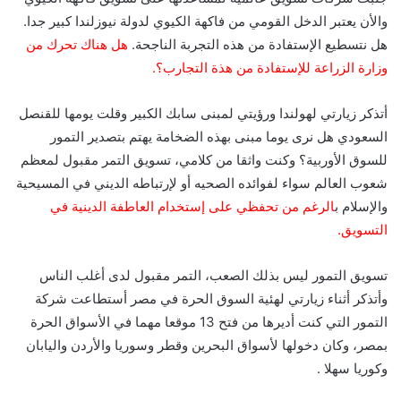
والأن يعتبر الدخل القومي من فاكهة الكيوي لدولة نيوزلندا كبير جدا.
هل نتسطيع الإستفادة من هذه التجربة الناجحة.
هل هناك تحرك من
وزارة الزراعة للإستفادة من هذة التجارب؟.
أتذكر زيارتي لهولندا ورؤيتي لمبنى سابك الكبير وقلت يومها للقنصل
السعودي هل نرى يوما مبنى بهذه الضخامة يهتم بتصدير التمور
للسوق الأوربية؟ وكنت واثقا من كلامي، تسويق التمر مقبول لمعظم
شعوب العالم سواء لفوائده الصحيه أو لإرتباطه الديني في المسيحية
والإسلام ب
الرغم من تحفظي على إستخدام العاطفة الدينية في
التسويق.
تسويق التمور ليس بذلك الصعب، التمر مقبول لدى أغلب الناس
وأتذكر أثناء زيارتي لهئية السوق الحرة في مصر أستطاعت شركة
التمور التي كنت أديرها من فتح 13 موقعا مهما في الأسواق الحرة
بمصر، وكان دخولها لأسواق البحرين وقطر وسوريا والأردن واليابان
وكوريا سهلا .