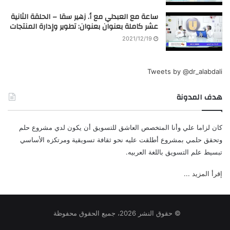
ساعة مع العبدلي مع أ. زهير سقا – الحلقة الثانية
عشر كاملة بعنوان بعنوان: تطوير وإدارة المنتجات
2021/12/19
Tweets by @dr_alabdali
هدف المدونة
كان لزاما علي وأنا المتخصص العاشق للتسويق أن يكون لدي مشروع حلم
وتحقق حلمي بمشروع أطلقت عليه نحو ثقافة تسويقية ومرتكزه الأساسي
تبسيط علم التسويق باللغة العربيه.
إقرأ المزيد ...
© حقوق النشر 2026، جميع الحقوق محفوظة