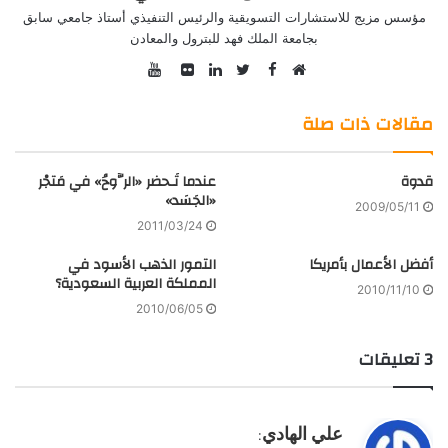
مؤسس مزيج للاستشارات التسويقية والرئيس التنفيذي أستاذ جامعي سابق
بجامعة الملك فهد للبترول والمعادن
YouTube
Facebook
موقع
Twitter
صور
LinkedIn
الويب
من
مقالات ذات صلة
فليكر
قدوة
عندما تَـحضر «الرُّوحُ» في مَتجْر
«الجَسَد»
2009/05/11
2011/03/24
أفضل الأعمال بأمريكا
التمور الذهب الأسود في
المملكة العربية السعودية؟
2010/11/10
2010/06/05
‫3 تعليقات
ي
علي الهادي
: