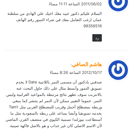
ق
2011/06/02 الساعة 11:11 مساءً
و
السلام عليكم دكتور عبيد معك اخيك علي الهادي من سلطنة
ل
عمان ارغب التعامل معك في شراء التمور رقم الهاتف
99356516
رد
ي
هاشم الصافي
:
ق
2012/10/17 الساعة 8:26 مساءً
و
صدقني يادكتور أن مسمى التمر باللاتنية Date لا يخدم
ل
تسويق التمور وأبسط مثال على ذلك حاول البحث عنه
بالانترنت سوف تظهر نتائج مرتبطة بالمواعيد الغرامية وليس
التمر. عموما التغيير ممكن لأن التمر لم ينتشر كما ينبغي
وربطه بمصطلح أجمل وقريب للمصطلح العربي مثل Tam’r
يخدمه تسويقيا وأيضا يساعد على ربطه بالسعودية مثل ما
أستطاعت نيوزلندا تسمية الكيوي في منتصف القرن الماضي
لأن الاسم الاصلي كان غير جذاب و هو بالاصل فاكهة صينية.