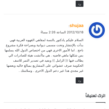
رد
ي
shujaa
:
ق
2012/10/18 الساعة 2:26 مساءً
و
السلام عليكم يادكتور بالنسة لمقاهي القهوه العربية فهي
ل
بدأت بالإنتشار وتحت مسمى ديوانية وبصراحة فكرة مشروع
ناحج . اما الأمور الاخرى فهي من اختصاص الدول الله يسلمها
بس شكلها ماهي فاضيه . هي ماأنشت هيئة للصادرات الي
يطالب فيها (( الزامل )) وبفيد في تصدير التمر للاسف
الحكومة صرف عشوائي على المشاريع بمبالغ خاليه وبعضها
غير مجدي هذا غير دعم الدول الاخرى . وسلامتك .
رد
اترك تعليقاً