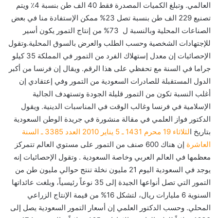
العالمي. وتبلغ الكميات المصدرة فقط 40 الف طن بنسبة 4٪ ويتم
تصنيع 229 الف طن بنسبة تصل 23% ممكن الإستفادة منا في بعض
الصناعات المحلية وبالنسبة ل 73% من إنتاج التمور يكون أسير
للإجتهادات الشخصية وحسب الطلب والعرض بالسوق المحلية.وتقول
الإحصائيات إن معدل إستهلاك الفرد من التمور في المملكة 35 كيلو
جراما في السنة مع تحفظي على هذا الرقم. ويقال إن فرنسا من أكبر
الدول المستقبلة للصادرات السعودية من التمور وفي إعتقادي إن
أغلب النسبة تكون من التمور قليلة الجودة وتستهدف الجالية
الإسلامية في فرنسا وغالب الوقت في المناسبات الدينية. ويقول
الدكتور فواز العلمي في مقالة منشورة في جريدة الوطن السعودية
بتاريخ ا
لثلاثاء 19 محرم 1431 ـ 5 يناير 2010 العدد 3385 ـ السنة
العاشرة
إن هناك 600 صنف من التمور على مستوي العالم تتمركز
معظمها في العالم العربي وخاصة السعودية . وتقول الإحصائيات إنه
يوجد في السعودية اليوم 21 مليون نخلة تنتج حوالي مليون طن من
التمور التي تصل أنواعها الجيدة إلى 35 نوعاً رئيسياً، وبلغت عائداتها
السنوية 6 مليارات ريال، لتشكل 16% من قيمة الإنتاج الزراعي
المحلي. وحسب الدكتور العلمي إن أسعار التمور السعودية يصل إلى