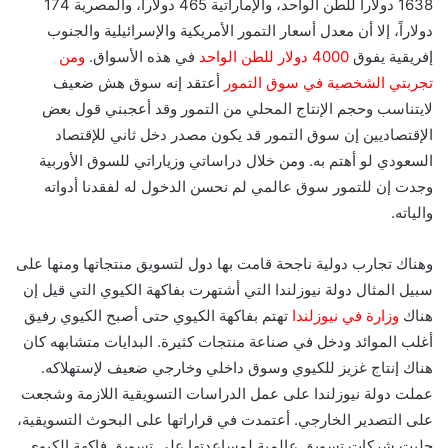
1638 دولاراً للطن الواحد، والإماراتية 465 دولاراً، والمصرية 174
دولاراً، إلا أن معدل أسعار التمور الأمريكية والإسرائيلية والجنوب
إفريقية يفوق
4000 دولار للطن الواحد
في هذه الأسواق.
ومن
تجربتي الشخصية في سوق التمور
أعتقد إنه سوق هش ضعيف
لايتناسب وحجم الإنتاج المحلي من التمور وقد أعجبني قول بعض
الإقتصاديين إن سوق التمور قد يكون مصدر دخل ثاني للإقتصاد
السعودي لو أهتم به. ومن خلال دراساتي وزياراتي للسوق الأوربية
وجدت إن للتمور سوق عالمي لم نحسن الدخول له لفقدنا أدواته
والياته.
وهناك تجارب دولية ناجحة قامت بها دول لتسويق منتجاتها ومنها على
سبيل المثال دولة نيوزلندا التي أشتهرت بفاكهة الكيوي التي قيل إن
هناك
وزارة في نيوزلندا
تهتم بفاكهة الكيوي حتى أصبح الكيوي رفيق
أغلب الموائد ودخل في صناعة منتجات كثيرة. البدايات متشابهه كان
هناك إنتاج غزيز للكيوي وسوق داخلي وخارجي ضعيف لإستهلاكه.
عملت دولة نيوزلندا على عمل الدراسات التسويقية اللازمة وشجعت
على التصدير الخارجي. أعتمدت في قراراتها على البحوث التسويقية،
جلبت شركات تسويق عالمية لمساعدتها على تسويق فاكهة الكيوي