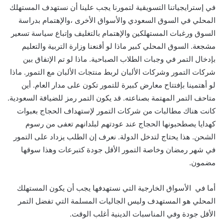
في إسترايجياتنا التسويقية لتمورنا يجب علينا أن نستهدف المستهلك
المحلي في السوق السعودي والأسواق الأخرى ،والإهتمام بدراسة
السوق ورغبات المستهلكين والإهتمام بالتغليف وإتباع سياسة تسعير
مشجعة. السوق المحلي كبير ماذا لو أقنعنا وزارة التربية والتعليم
بإدخال التمر في وجبات الطلاب الصباحية. ماذا لو تم الإتفاق بين
شركات التمور وشركات الألبان لربط منتجات الألبان مع التمور. ماذا
لو أهتمينا بإفتتاح معارض كبيرة للتمور تكون على مدار العام. أين
متاحف التمر المهتمة بصناعته. قد يكون التمر رمز للضيافة السعودية.
كانت هناك مطالبات من شركات التمور لإستهداف الحجاج بعبوات
كهدايا يصطحبونها الحجاج عند عودتهم لبلدانهم تعفى من رسوم
الشحن. هذا يحتاج لتدخل الدولة. نعرف إن الطلب يزداد على التمور
في شهر رمضان وخاصة التمور الأقل جودة كتبرعات وهذا سوقها
مضمون.
أما في الأسواق الخارجية التي نستهدفها يجب أن يكون المستهلك
المحلي هو المستهدف وليس الجاليات المسلمة التي تفضل التمر
الأقل جودة وفي المناسبات الدينية أغلب الوقت.