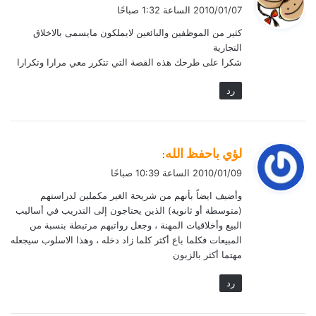
ق
2010/01/07 الساعة 1:32 صباحًا
و
كثير من الموظفين والبائعين لايملكون مايسمى بالاخلاق
ل
التجارية
شكرا على طرحك هذه القصة التي تتكرر معي مرارا وتكرارا
رد
ي
لؤي باحفظ الله
:
ق
2010/01/09 الساعة 10:39 صباحًا
و
وأضيف ايضاً بأنهم من شريحة الغير مكملين لدراستهم
ل
(متوسطة أو ثانوية) الذين يحتاجون إلى التدريب في أساليب
البيع وأخلاقيات المهنة ، وجعل رواتبهم مرتبطة بنسبة من
المبيعات فكلما باع أكثر كلما زاد دخله ، وهذا الاسلوب سيجعله
مهتما أكثر بالزبون
رد