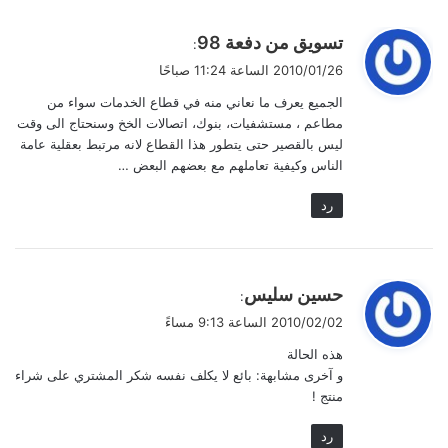
ي
تسويق من دفعة 98
:
ق
2010/01/26 الساعة 11:24 صباحًا
و
الجميع يعرف ما نعاني منه في قطاع الخدمات سواء من
ل
مطاعم ، مستشفيات، بنوك، اتصالات الخخ وسنحتاج الى وقت
ليس بالقصير حتى يتطور هذا القطاع لانه مرتبط بعقلية عامة
الناس وكيفية تعاملهم مع بعضهم البعض …
رد
ي
حسين سليس
:
ق
2010/02/02 الساعة 9:13 مساءً
و
هذه الحالة
ل
و آخرى مشابهة: بائع لا يكلف نفسه شكر المشتري على شراء
منتج !
رد