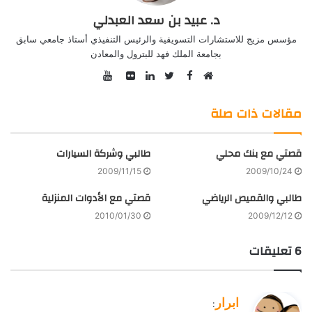
د. عبيد بن سعد العبدلي
مؤسس مزيج للاستشارات التسويقية والرئيس التنفيذي أستاذ جامعي سابق
بجامعة الملك فهد للبترول والمعادن
YouTube
Facebook
موقع
Twitter
صور
LinkedIn
الويب
من
مقالات ذات صلة
فليكر
قصتي مع بنك محلي
طالبي وشركة السيارات
2009/11/15
2009/10/24
طالبي والقميص الرياضي
قصتي مع الأدوات المنزلية
2010/01/30
2009/12/12
‫6 تعليقات
ي
ابرار
: