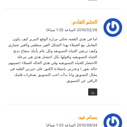
ي
الحلم القادم
:
ق
2010/02/26 الساعة 1:35 صباحًا
و
اما في هذي القصه تحكي مرارة الوقع المرير كيف يكون
ل
التعامل مع العملاء بهذا الشكل الغير منطقي والغير حضاري
وكيف ترتقي الحياه التسويقه وكل عام يأتيك سفاح يذبح
الحياه التسويقيه واقولها بكل اختصار هذي هي مرحلة
الاحتضار للحياه التسويقيه وفي هذي الحاله العملاء (تصيبهم
حالة نفور ) وعذرني ياسعادة الكتور على خبرتي القليه في
مجال التسويق وانا بدأت احب التسويق بعدقرات قلمك
الراقي عن التسويق
رد
ي
بسام عيد
:
ق
2010/09/04 الساعة 1:33 صباحًا