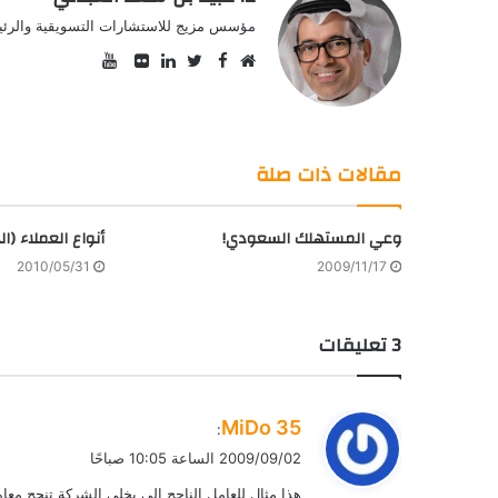
مؤسس مزيج للاستشارات التسويقية والرئيس
YouTube
Facebook
موقع
Twitter
صور
LinkedIn
الويب
من
فليكر
مقالات ذات صلة
وعي المستهلك السعودي!
أنواع العملاء (ا
2010/05/31
2009/11/17
‫3 تعليقات
ي
MiDo 35
:
ق
2009/09/02 الساعة 10:05 صباحًا
و
هذا مثال للعامل الناجح الي يخلي الشركة تنجح معاه