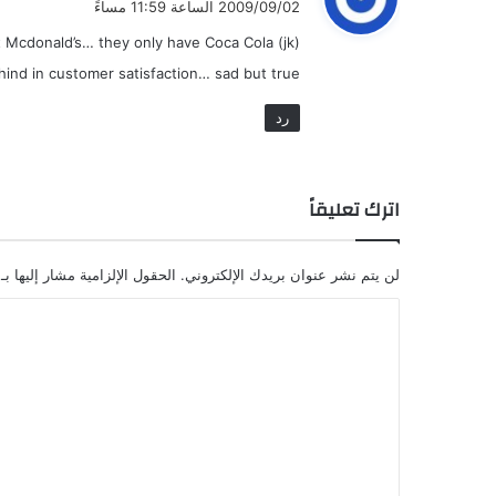
2009/09/02 الساعة 11:59 مساءً
و
t Mcdonald’s… they only have Coca Cola (jk)
ل
behind in customer satisfaction… sad but true
رد
اترك تعليقاً
لن يتم نشر عنوان بريدك الإلكتروني.
الحقول الإلزامية مشار إليها بـ