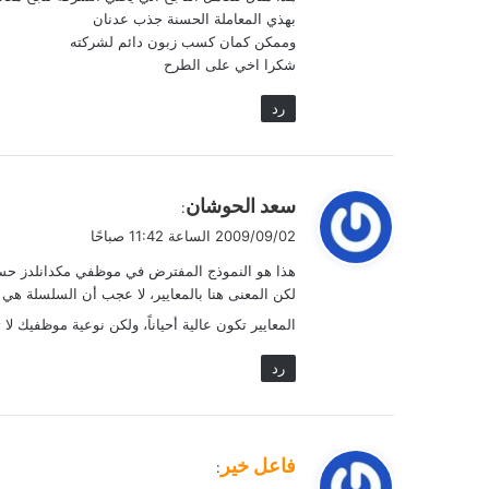
ل
بهذي المعاملة الحسنة جذب عدنان
وممكن كمان كسب زبون دائم لشركته
شكرا اخي على الطرح
رد
ي
سعد الحوشان
:
ق
2009/09/02 الساعة 11:42 صباحًا
و
هذا هو النموذج المفترض في موظفي مكدانلدز حسب مع
ل
لكن المعنى هنا بالمعايير، لا عجب أن السلسلة هي ال
المعايير تكون عالية أحياناً، ولكن نوعية موظفيك 
رد
ي
فاعل خير
:
ق