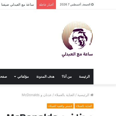
ساعة مع العبدلي ضيفنا د
الجمعة, أغسطس 7 2026
أخبار عاجلة
الرئيسة
من أنا؟
هدف المدونة
مؤلفاتي
صفحا
الرئيسية
/
العناية بالعملاء
/
عدنان و McDonalds
العناية بالعملاء
قصص واقعية للعملاء