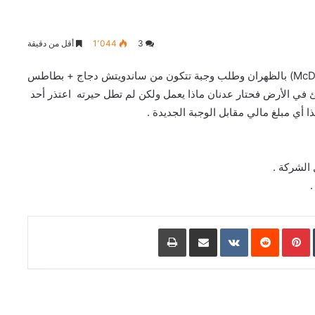
3
1٬044
أقل من دقيقة
دعونا نستمع إلى قصة عدنان عند ذهابه إلى مطعم (McDonalds) بالظهران وطلب وجبة تتكون من ساندويتش دجاج + بطاطس
 في الأرض فحتار عدنان ماذا يعمل ولكن لم تطل حيرته اعتذر أحد
ا أي مبلغ مالي مقابل الوجبة الجديدة .
L
Pinterest
مشاركة عبر البريد
طباعة