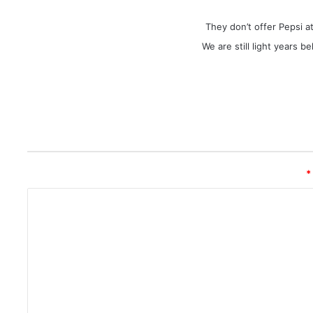
They don’t offer Pepsi a
We are still light years 
*