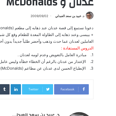
عدنان و McDonalds
د. عبيد بن سعد العبدلي
2009/09/02
+ بيبسى وعند ذهابه إلى الطاولة المعدة للطعام وقع كل شئ
العاملين لعدنان عما حدث وذهب وأحضر طلباً جديداً بدون أخذ
الدروس المستفادة :
1. مبادرة العامل بالتعويض وعدم لومه لعدنان .
2. الإعتذار من عدنان بالرغم أن الخطاء خطأه وليس عامل الشركة .
3. الإنطباع الحسن لدى عدنان عن مطاعم (McDonalds) .
inkedIn
Twitter
Facebook
د. عبيد بن سعد العبدلي