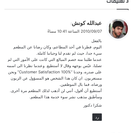
‫3 تعليقات
ي
عبدالله كونش
:
ق
2010/09/07 الساعة 10:41 مساءً
و
بالفعل
ل
اليوم، فطرنا في أحد المطاعم، وكان رضانا عن المطعم
سيء جدا، حيث لم تقدم لنا وجباتنا كاملة.
عندما طلبنا منه خصم المبالغ التي كانت على الأمور التي لم
تصلنا، عبّس بوجهه وقال لا أستطيع. وعندما نظرنا الى اسمه
على صدره، وجدنا “Customer Satisfaction 100%” ونحن
مستغربون. ان كان هذا الشخص هو المسؤول عن الزبون
ورضاه، فما بال الموظفين.
أستطيع أن أقول، أنني لن أذهب لذلك المطعم مرة أخرى.
وسأطبق مذهب نشر سوء خدمة هذا المطعم.
شكرا دكتور
رد