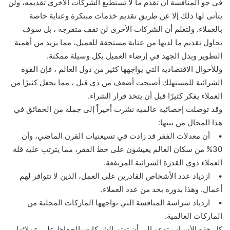
في جو المنافسة أن تقدم ما لا تستطيع الشركات الأخرى تقديمه، ولن
يتأتى لها ذلك إلا عن طريق تقديم خدمات مبتكرة وعناية خاصة
بالعملاء. ولتعلم أن الشركات الأخرى لن تقف متفرجة ، بل سوف
تحاول تقديم ما لديها من عناية مستحقة للعميل، مما يزيد من أهمية
التطوير وبذل الجهد في إرضاء العميل بكل وسيلة ممكنة.
وللأحوال الاقتصادية التي يواجهها كثير من دول العالم ، فإن القوة
الشرائية للمستهلك أصبحت أضعف من ذي قبل ، مما يجعل كثيرًا من
العملاء يفكر كثيرًا قبل أن يتخذ قرار الشراء.
وقد توصلت إحصائية عالمية نشرت أخيراً إلى جملة من الحقائق في
هذا المجال من بينها:
• أن معدلات الفقر قد زادت في تسيعنيات القرن الماضي، وأن
30% من سكان العالم يعيشون على خط الفقر، مما يترتب عليه قلة
العملاء ذوي القدرة الشرائية المرتفعة.
• ازدياد عدد الأشخاص القادرين على العمل، الذين لا تتوافر لهم
أعمال. وهذا بدوره يحد من عدد العملاء.
• ازدياد شراسة المنافسة التي تواجهها الماركات المحلية من
الماركات العالمية.
كل هذه الأسباب تدعو إلى أن تهتم الشركات بالحفاظ على عملائها