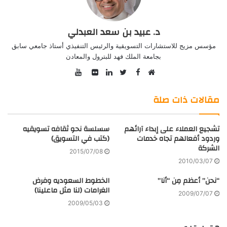
د. عبيد بن سعد العبدلي
مؤسس مزيج للاستشارات التسويقية والرئيس التنفيذي أستاذ جامعي سابق
بجامعة الملك فهد للبترول والمعادن
YouTube
Facebook
موقع
Twitter
صور
LinkedIn
الويب
من
مقالات ذات صلة
فليكر
تشجيع العملاء على إبداء آرائهم
سسلسة نحو ثقافه تسويقيه
وردود أفعالهم تجاه خدمات
(كتب في التسويق)
الشركة
2015/07/08
2010/03/07
“نحن” أعظم مِن “أنا”
الخطوط السعوديه وفرض
الغرامات (لنا مثل ماعلينا)
2009/07/07
2009/05/03