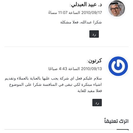
ي
د. عبيد العبدلي
:
ق
2010/09/17 الساعة 11:07 مساءً
و
شكرا عبدالله، فعلا مشكلة
ل
رد
ي
كرتون
:
ق
2010/09/13 الساعة 4:43 صباحًا
و
سلام عليكم فعل اي شركة يجب عليها بالعناية بالعملاء وتقديم
ل
اشياء مبتكرة لكي تبقى في المنافسة شكرا على الموضوع
فعلا مفيد للغاية
رد
اترك تعليقاً