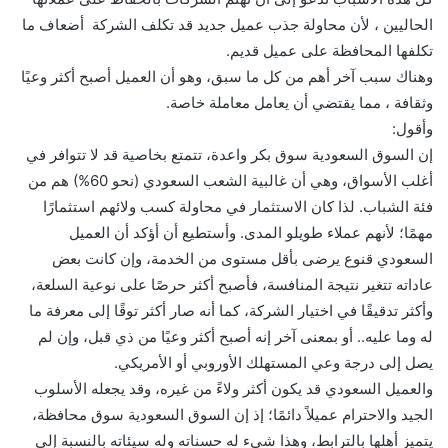
الحاليين ، لأن محاولة جذب عميل جديد قد تكلف الشركة أضعاف ما
تكلفها المحافظة على عميل قديم.
وهناك سبب آخر أهم من كل ما سبق، وهو أن العميل أصبح أكثر وعيًا
وثقافة ، مما يقتضي أن يعامل معاملة خاصة.
وأقول:
إن السوق السعودية سوق بكر واعدة، تتمتع بخاصية قد لا تتوافر في
أغلب الأسواق، وهي أن غالبية الشعب السعودي (نحو 60%) هم من
فئة الشباب. لذا كان الاستثمار في محاولة كسب ولائهم استثمارًا
مهمًا؛ لأنهم عملاء طويلو المدى. وأستطيع أن أؤكد أن العميل
السعودي قنوع يرضى بأقل مستوى من الخدمة، وإن كانت بعض
عاداته تتغير نتيجة المنافسة، فأصبح أكثر حرصًا على نوعية السلعة،
وأكثر تدقيقًا في اختيار الشركة، كما أنه صار أكثر توقًا إلى معرفة ما
له وما عليه.. أو بمعنى آخر إنه أصبح أكثر وعيًا من ذي قبل، وإن لم
يصل إلى درجة وعي المستهلك الأوروبي أو الأمريكي.
والعميل السعودي قد يكون أكثر ولاءً من غيره، وقد يجعله الأسلوب
الجيد والاحترام عميلاً دائمًا؛ إذ إن السوق السعودية سوق محافظة،
يتميز أهلها بالترابط، وهذا شيء له حسناته وله سيئاته بالنسبة إلى