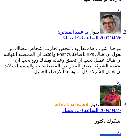
رد
يقول
د. عبيد العبدلي
:
2009/04/26 الساعة 1:28 صباحًا
مرحبا اشرف هذه تعاريف تلخص تجارب اشخاص وهناك من
يقول ان هناك 8Ps باضافة Politics واعتقد ان المحصله النهائيه
ان هناك عميل يجب ان تحقق رغباته وهناك ربح يجب ان
تحققه الشركه. بغض النظر عن المصطلحات والمسميات لابد
ان تعمل الشركه كل مابوسعها لإرضاء العميل.
رد
يقول
ashraf.halawani
:
2009/04/27 الساعة 7:30 مساءً
أشكرك دكتور
رد