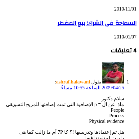
2010/11/01
السماحة في الشراء: بيع المضطر
2010/01/07
‫4 تعليقات
يقول
ashraf.halawani
:
2009/04/25 الساعة 10:55 مساءً
سلام دكتور
ماذا عن ال ٣ p الإضافية التي تمت إضافتها للمزيج التسويقي
People
Process
Physical evidence
هل تم إعتمادها وتدريسها !؟ كا 7P أم ما زالت كما هي
يا ريت لو تفيدنا فيها