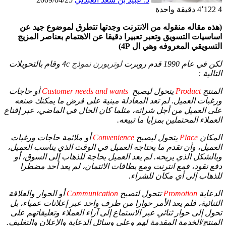
4
4٬122
دقيقة واحدة
(هذه مقاله منقوله من الانترنت وجدتها تتطرق لموضوع جيد عن
اساسيات التسويق وتعبر تعبيرا دقيقا عن الاهتمام بعناصر المزيج
التسويقي المعروفه وهي ال 4P)
لكن في عام 1990 قدم روبرت
لوتربورن نموذج
4c وقام بالتحويلات
التالية :
المنتج
Product
يتحول ليصبح
Customer needs and wants
أو حاجات
ورغبات العميل. لم تعد المعادلة مبنية على فرض ما يمكنك صنعه
على العميل من أجل شرائه، مثلما كان الحال في الماضي، عبر إقناع
العملاء المحتملين بمزايا ما تبيعه.
المكان
Place
يتحول ليصبح
Convenience
أو ملائمة حاجات ورغبات
العميل، وأن تقدم ما يحتاجه العميل في الوقت الذي يناسب العميل،
وبالشكل الذي يريحه. لم يعد العميل بحاجة للذهاب إلى السوق، أو
دفع نقود، فمع انترنت ومع بطاقات الائتمان، لم يعد أحد مضطرا
للذهاب إلى أي مكان للشراء.
الدعاية
Promotion
تتحول لتصبح
Communication
أو الحوار والعلاقة
الثنائية، فلم يعد الأمر حوارا من طرف واحد عبر إعلانات عمياء، بل
تحول إلى حوار ثنائي عبر الاستماع إلى آراء العملاء وتعليقاتهم على
المنتج/الخدمة المقدمة لهم وعلى وسائل الدعاية والإعلان والتغليف.