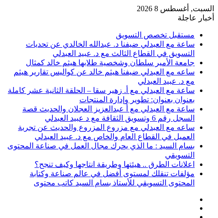
السبت, أغسطس 8 2026
أخبار عاجلة
مستقبل تخصص التسويق
ساعة مع العبدلي ضيفنا د. عبدالله الخالدي عن تحديات
التسويق في القطاع الثالث مع د. عبيد العبدلي
جامعة الأمير سلطان وشخصية طلابها هيثم خالد كمثال
ساعه مع العبدلي ضيفنا هيثم خالد عن كواليس تقارير هيثم
مع د. عبيد العبدلي
ساعة مع العبدلي مع أ. زهير سقا – الحلقة الثانية عشر كاملة
بعنوان بعنوان: تطوير وإدارة المنتجات
ساعة مع العبدلي مع أ عبدالعزيز العجلان والحديث قصة
السجل رقم 6 وتسويق الثقافة مع د عبيد العبدلي
ساعه مع العبدلي مع مزروع المزروع والحديث عن تجربة
العميل في القطاع العام والخاص مع د. عبيد العبدلي
بسام السيد : ما الذي يحرك مجال العمل في صناعة المحتوى
التسويقي
اعلانات الطرق .. هيئتها وطريقة انتاجها وكيف تنجح؟
مؤلفات تنقلك لمستوى أفضل في عالم صناعة وكتابة
المحتوى التسويقي للأستاذ بسام السيد كاتب محتوى
عمود
مقال
جانبي
تسجيل
عشوائي