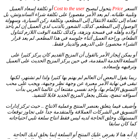
السعر
Price
يتحول ليصبح
Cost to the user
أو تكلفة إسعاد العميل
وتلبية طلباته. لم يعد الأمر مقصورا على تكلفة شراء الساندوتش، بل
تعداه إلى تكلفة الانتقال إلى المطعم، وتكلفة ركن السيارة، وسهولة
الوصول إلى المطعم. كذلك، الشعور بالذنب لدى العميل إن لم يأخذ
أولاده وأهله في فسحة ونزهة، وكذلك تكلفة الوقت اللازم لتناول
الطعام، وراحة العميل أثناء جلوسه في هذا المطعم. لم يعد قرار
الشراء محصورا على الدرهم والدينار فقط.
أو يمكن إيجاز الأمر بالقول أن المزيج القديم كان يركز كثيرا على
السلعة/الخدمة المقدمة، في حين يركز المزيج الحديث على العميل
وترفيهه وإسعاده.
ربما يقول البعض أن العالم لم يهتم بها كثيرا ولذا لم تشتهر، لكنها
تبقى في نهاية الأمر معبرة عن وجهة نظر وجيهة، ويجب على محب
التسويق الإلمام بها، وأجد نفسي مقتنعا أن عالمنا العربي بدأت
أسواقه تنضج، بشكل يجعل المزيج الجديد قابلا للتنفيذ.
وأضيف فيما يتعلق بعنصر المنتج وعملية الانتاج .. حيث تركز إدارات
التسويق في الشركات العملاقة والمتقدمة جداً على تجاوز توقعات
المستهلك وخلق الحاجة لديه ليس فقط انتاج سلعة تلبي احتياجاته
كما كان سابقا
إذ أنه هنا لا يفرض عليك المنتج أو السلعة إنما يخلق لديك الحاجة