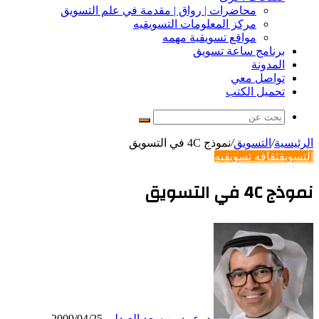
محاضرات | رواق | مقدمة في علم التسويق
مركز المعلومات التسويقيه
مواقع تسويقية مهمه
برنامج ساعة تسويق
المدونة
تواصل معي
تحميل الكتب
بحث
عن
الرئيسية
/
التسويق
/
نموذج 4C في التسويق
التسويق
ثقافه تسويقيه
نموذج 4C في التسويق
د. عبيد بن سعد العبدلي
2009/04/25