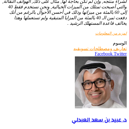
لشراء منتجه, وإن لم تكن بحاجة لها, مثال على ذلك, الهواتف النقالة,
والتي أصبحت تمتلك من الميزات الخيالية, ونحن نستخدم فقط 40
إلى 60 بالمئة من ميزاتها وذلك في أحسن الأحوال بالرغم من أنك
دفعت ثمن الـ 40 بالمئة من المزايا المتبقية ولم تستعملها وهذا
يخالف قاعدة المستهلك الرشيد .
لمزيد من المعلومات
الوسوم
تعاريف ومصطلحات تسويقيه
LinkedIn
Pinterest
Twitter
Facebook
طباعة
مشاركة
عبر
البريد
د. عبيد بن سعد العبدلي