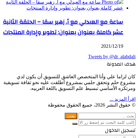
ساعة مع العبدلي مع أ. زهير سقا – الحلقة الثانية
عشر كاملة بعنوان بعنوان: تطوير وإدارة المنتجات
2021/12/19
Tweets by @dr_alabdali
هدف المدونة
كان لزاما علي وأنا المتخصص العاشق للتسويق أن يكون لدي
مشروع حلم وتحقق حلمي بمشروع أطلقت عليه نحو ثقافة تسويقية
ومرتكزه الأساسي تبسيط علم التسويق باللغة العربيه.
إقرأ المزيد ...
© حقوق النشر 2026، جميع الحقوق محفوظة
WhatsApp
Facebook
Telegram
Twitter
زر
إغلاق
البحث
عن:
الذهاب
إغلاق
بحث
إلى
إغلاق
تسجيل الدخول
عن
الأعلى