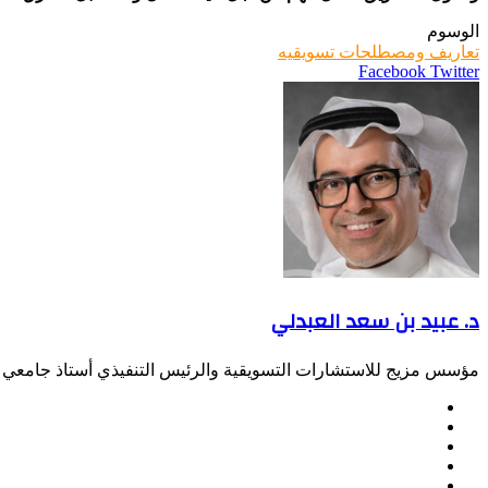
الوسوم
تعاريف ومصطلحات تسويقيه
LinkedIn
Pinterest
Twitter
Facebook
طباعة
مشاركة
عبر
البريد
د. عبيد بن سعد العبدلي
مؤسس مزيج للاستشارات التسويقية والرئيس التنفيذي أستاذ جامعي س
موقع
Facebook
الويب
Twitter
LinkedIn
صور