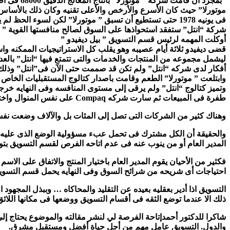
فى يونيه 1978 حتى تستطيع أن تسبق ” موتورلا” لكن لسوء ا
شركة “انتل” ستفقد استحواذها على السوق لصالح منافستها القوية ” 
أوكلت المهمه لرئيس قسم التسويق ” بيل ديفيدو ”
قضى ديفيدو ثلاثة أيام عصيبه وهو يقلب كل الاستراتيجيات الممكنه و
ليشمل مجموعه من المنتجات والخدمات والتى تتمتع فيها “انتل” بالعد
أفكار لدى شركه “انتل” ولم تكن قد صممت حتى الآن فى”انتل” وذلك بغ
وابتلعت ” موتورلا” الطعم وقامت باصدار كتالوج المستقبليات الخاص بها
طفرة فى المبيعات ثم سارت شركه Compaq على نفس المنوال واختارت معالج “انتل” لتجد ” موتورلا” نفسها خارج المنافسه “
وهناك كثير من الشركات التى تصل إلى المئات بل والآلاف وضعت نف
والحقيقة أن الكل مشترك فى تحمل عبء مسؤولية الوضع الذى عليه ال
المدير العام أو من ينوب عنه فى عدم اتاحه الفرص لقسم التسويق بتولى
فكثير من الأحيان يقوم المدير العام باختيار المنتج والاتفاق على الا
احتياجات أى شريحه من شرائح السوق وفى النهايه يحمل قسم التسوي
التسويق اذا أدير بعقليه بعيده عن التقليد والمحاكاه … وببذل المجهود
ذلك الا عندما توضع الثقه فى أقسام التسويق ووضعها فى مكانها اللا
شاكرا للدكتور أحمدإتاحة الفرصة لي لنشر مقالته والموضوع يحتاج 
والدول. التسويق عامل مهم من أجل حياة أفضل ومستقبل مشرق.