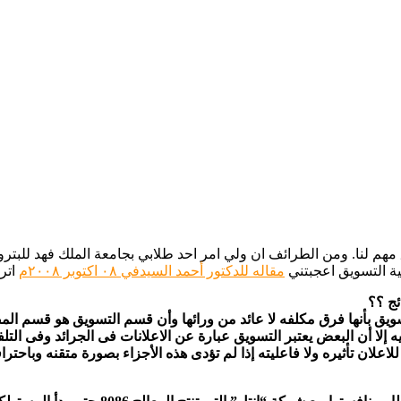
مهم لنا. ومن الطرائف ان ولي امر احد طلابي بجامعة الملك فهد للب
ية التسويق اعجبتني
مقاله للدكتور أحمد السيدفي ٠٨ اكتوبر ٢٠٠٨م
اتر
ئج ؟؟
سويق بأنها فرق مكلفه لا عائد من ورائها وأن قسم التسويق هو قسم ا
ا أن البعض يعتبر التسويق عبارة عن الاعلانات فى الجرائد وفى التلف
للاعلان تأثيره ولا فاعليته إذا لم تؤدى هذه الأجزاء بصورة متقنه وباح