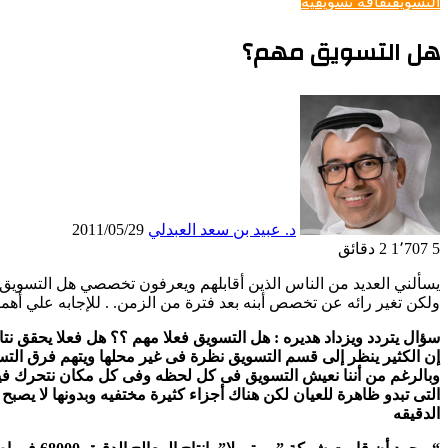
التسويق
ثقافه تسويقيه
هل التسويق مهم؟
د. عبيد بن سعد العبدلي
2011/05/29
5
1٬707
2 دقائق
يسألني العديد من الناس الذين أقابلهم ويعرفون تخصصي هل التسويق 
ولكن تغير رائه عن تخصص أبنه بعد فترة من الزمن. . للإجابه علي أهم
سؤال يتردد ويزداد هديره : هل التسويق فعلا مهم ؟؟ هل فعلا يحقق نتا
إن الكثير ينظر إلى قسم التسويق نظرة فى غير محلها ويتهم فرق الت
وبالرغم من أننا نعيش التسويق فى كل لحظه وفى كل مكان نتحرك فيه إل
التى تبدو ظاهرة للعيان لكن هناك أجزاء كثيرة مختفيه وبدونها لا يصبح 
الدقيقه