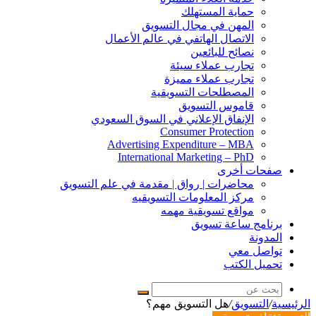
حماية المستهلك
المهن في مجال التسويق
الاتصال الهاتفي في عالم الأعمال
نصائح للبائعين
تجارب عملاء سيئة
تجارب عملاء مميزة
المصطلحات التسويقية
قاموس التسويق
الإنفاق الإعلاني في السوق السعودي
Consumer Protection
Advertising Expenditure – MBA
International Marketing – PhD
صفحات أخرى
محاضرات | رواق | مقدمة في علم التسويق
مركز المعلومات التسويقيه
مواقع تسويقية مهمه
برنامج ساعة تسويق
المدونة
تواصل معي
تحميل الكتب
بحث
الرئيسية
/
التسويق
/
هل التسويق مهم؟
عن