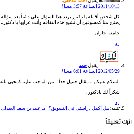
يقول
أحمد مدخلي
:
2011/10/13 الساعة 3:57 مساءً
كل شخص أقابله يا دكتور يردد هذا السؤال علي دائماً بعد سؤال
يحتاج منا كمسوقين أن نشيع هذه الثقافه وأنت عرابها يا دكتور..
جامعة جازان
رد
يقول
حمد
:
2012/05/29 الساعة 6:01 مساءً
السلام عليكم .. مقال جميل جداً .. من الواجب علينا كمحبي لل
شكراً لك يادكتور .
رد
تنبيه:
هل أكمل دراستي في التسويق؟ | د. عبيد بن سعد العبدلي
اترك تعليقاً