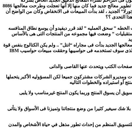
الج الدقيق 68000 فى اطار منافستها مع شركة “انتل” التى تنتج المعالج 8086 حتى بدأ المستهلكون فى التزاحم لشراء المعالج الدقيق الجديد الخاص بشركه ”
موتورلا” حيث كان الأسرع والأرخص والأعلى تقنيه وكان ذلك بالأساس راجعا إلى شركه”انتل” عندما علمت أن شركه ” موتورلا” شرعت فى تطوير معالج جديد فما كان منها إلا أنها تعجلت وطرحت معالجها 8086
موتورلا” الجديد ، لقد بدأت المبيعات فى الانخفاض وكان من الواضح أن
ذا التحدى ؟؟
 الخطه ” سحق العمليه ” لقد قرر ديفيدو أن يوسع نطاق المنافسه
لمستقبليات ” وضعت فيها مجموعه من المنتجات التى هى بالأساس
د
معالجها الجديد بدأت فى مجاراه “انتل” .. ولم يكن الكتالوج بنفس قوة
وتميز كتالوج “انتل” ولم يرقى إلى مستوى المنافسه وفى النهايه خرجت “انتل” فائزه لقد اختارت شركة IBM معالج “انتل” ليكون معالجها الذى سوف تستخدمه فى حواسيبها وحققت مبيعات حواسيب IBM
صفحات الكتب ويتحدث عنها القاصى والدانى
ت ومديرو الشركات مشتركون جميعا لكن المسؤوليه الأكبر يتحملها
تج أو استيراده والخطوات التاليه
تسويق أن يسوق المنتج وربما يكون المنتج غيرمناسب ولا يلبى
بلا شك سيغير كثيرا من وضع منتجاتنا وتميزنا فى الأسواق ولا يتأتى
ن للتسويق المنظم من إحداث تطور مذهل في حياة الأشخاص والمدن