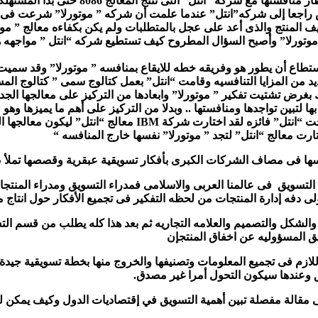
“بمجرد أن قامت شركة ” موتورلا” بانتاج المع
لحظ لم يف المنتج والذى أعد على عجل بالمتطلبات ولم يكن بكفاءه معالج ” 
موتورلا” وأصبح السؤال المطروح كيف تستطيع شركه “انتل ” مواجهه ه
استطاع أن يطور هو وفريقه خطه للايقاع بمنافسه ” موتورلا” وقد سميت
يد من المزايا التنافسيه وقامت “انتل” بعمل كتالوج سمى ” كتالوج ا
رض تشتيت تفكير ” موتورلا” وابعادها من التركيز على معالجها الجدي
 لتبين تواجدها ومنافستها .. وبدلا من التركيز على أهم ما يميزها وهو 
سها فى مصاف الشركات الكبرى بأفكار تسويقية عبقرية وقصصها تملأ 
تسويق فى عالمنا العربى والاسلامى فمدراء التسويق ومدراء المنتجا
 دفه إدارة المنتجات من لحظه التفكير فى تجميع الأفكار حول انتاج من
سم والشكل والتصميم والعلامه التجاريه ثم بعد هذا كله يطلب من قسم ال
ق المسؤوليه عن اخفاق المنتجإن
 اللازم فى تجميع المعلومات وتصنيفها والخروج منها بخطة تسويقية جيدة 
ئق وعندها سيكون التحول أمرا غير مصدق.
إلى مقالة مفصلة تبين أهمية التسويق في إقتصاديات الدول وكيف يمك