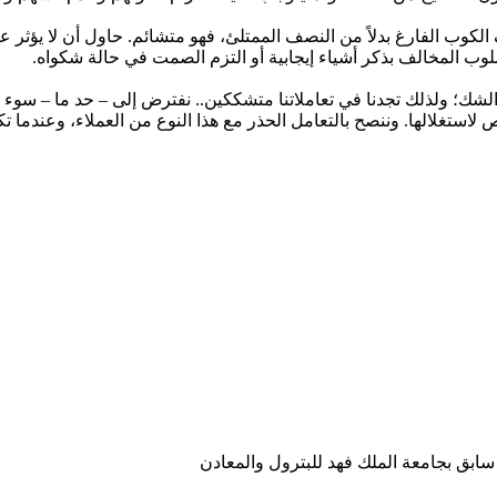
كوب الفارغ بدلاً من النصف الممتلئ، فهو متشائم. حاول أن لا يؤثر ع
لوب المخالف بذكر أشياء إيجابية أو التزم الصمت في حالة شكواه.
لشك؛ ولذلك تجدنا في تعاملاتنا متشككين.. نفترض إلى – حد ما – سوء ا
ستغلالها. وننصح بالتعامل الحذر مع هذا النوع من العملاء، وعندما ت
ابق بجامعة الملك فهد للبترول والمعادن