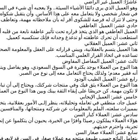
عاشرًا: العميل غير الراضي
وهو العميل الذي يرى دائمًا الأشياء السيئة.. ولا يعجبه أي شيء في 
في شجار شخصي ولا يتعامل معه على هذا الأساس. وأن يتقبل شكواه
وحتى لا تترك له فرصة للشكوى أقر له بأن ملاحظاته مهمة، وتعاطف 
حادي عشر: العميل العاطفي
العميل العاطفي هو الذي يتخذ قراره تحت تأثير عاطفة نابعة من قلبه أو
استطعت أن تحرك عاطفته أو تدغدغ وجدانه فإنك ستكسبه كعميل.
ثاني عشر: العميل العقلاني
هذا العميل يتسم بالعقلانية، ويبني قراراته على العقل والمعلومة ال
تساعده في اتخاذ القرار العلمي المناسب.
ثالث عشر: العميل المفاصل المفاوض
هذا النوع من العملاء يوجد بكثرة في السوق السعودي، وهو يفاصل وي
أنه فقير معدم؛ ولذلك يحتاج التعامل معه إلى نوع من الصبر.
رابع عشر: العميل الطيب الودود
هذا النوع من العملاء يثق فيك وفي منتجات شركتك، ويحتاج إلى أن تباد
لا تكون مهمة. كن حريصًا على إبقاء الثقة بينك وبين هذا النوع من العم
خامس عشر: العميل الإيجابي
عميل جاد، منطقي في تعامله وتحليلاته، ينظر إلـى الأمور بعقلانية، يتخ
بمميزات سلعته، الملم بالمعلومات عن شركته ومنتجاتها، والمنافسي
سادس عشر: العملاء كبار السن
هؤلاء العملاء يملكون رصيدًا وافرًا من الخبرة، يحبون أن يتكلموا ع
تجربة، واحترم حديثهم.
سابع عشر: العملاء صغار السن
يتعامل البائع حسب طبيعة منتجه مع عملاء صغار في السن قد لايعرف