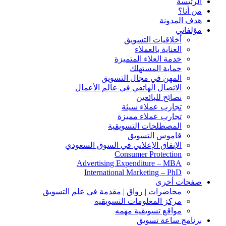
الرئيسة
من أنا؟
هدف المدونة
مؤلفاتي
أخلاقيات التسويق
العناية بالعملاء
خدمة العلاء المتميزة
حماية المستهلك
المهن في مجال التسويق
الاتصال الهاتفي في عالم الأعمال
نصائح للبائعين
تجارب عملاء سيئة
تجارب عملاء مميزة
المصطلحات التسويقية
قاموس التسويق
الإنفاق الإعلاني في السوق السعودي
Consumer Protection
Advertising Expenditure – MBA
International Marketing – PhD
صفحات أخرى
محاضرات | رواق | مقدمة في علم التسويق
مركز المعلومات التسويقيه
مواقع تسويقية مهمه
برنامج ساعة تسويق