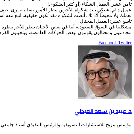
ثامن عشر: العميل الشكاء (أو كثير الشكوى)
عميل دائم يشتكي يبث شكواه للآخرين ينظر للأمور بسلبية، يرى نصف ال
لعملك ولا محبطًا لأدائك. أنصت لشكواه فقد تكون حقيقية، اتبع معه أس
تاسع عشر: العميل المحتال
مشكلتنا في السوق السعودية أننا في بعض الأحيان ننظر للآخر بنظرة ا
مخادعون ومحتالون يقومون ببعض الحركات الغامضة، ويتحينون الفرص لا
LinkedIn
Pinterest
Twitter
Facebook
طباعة
مشاركة
عبر
البريد
د. عبيد بن سعد العبدلي
مؤسس مزيج للاستشارات التسويقية والرئيس التنفيذي أستاذ جامعي س