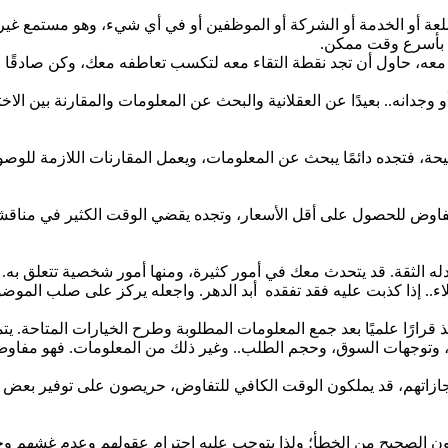
السلعة أو الخدمة أو الشركة أو الموظفين أو في أي شيء، وهو مستمع غي
 بأسرع وقت ممكن.
معه، حاول أن تجد نقطة التقاء معه لتكسب تعاطفه معك، وكن صادقًا
 وجدانه.. بعيدًا عن العقلانية والبحث عن المعلومات والمقارنة بين الا
صحيحة، فتجده دائمًا يبحث عن المعلومات، ويعمل المقارنات اللازمة لل
تفاوض للحصول على أقل الأسعار، وتجده يقضي الوقت الكثير في مناقش
له الثقة. قد يتحدث معك في أمور كثيرة، ومنها أمور شخصية تتعلق به. ا
لاء.. إذا كذبت عليه فقد تفقده أبد الدهر. واجعله يركز على صلب الموضو
ذ قرارًا علميًا بعد جمع المعلومات المطلوبة وطرح الخيارات المتاحة. ي
ن، وتوجهات السوق، وحجم الطلب.. وغير ذلك من المعلومات. فهو مفا
ن إنجازاتهم، قد يملكون الوقت الكافي للتفاوض، حريصون على توفير بعض
ون الصحيح من الخطأ؛ ولذا يتوجب عليه احترام عقولهم وعدم غشهم وخ