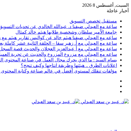
السبت, أغسطس 8 2026
أخبار عاجلة
مستقبل تخصص التسويق
ساعة مع العبدلي ضيفنا د. عبدالله الخالدي عن تحديات التسويق 
جامعة الأمير سلطان وشخصية طلابها هيثم خالد كمثال
ساعه مع العبدلي ضيفنا هيثم خالد عن كواليس تقارير هيثم مع د.
ساعة مع العبدلي مع أ. زهير سقا – الحلقة الثانية عشر كاملة بعن
ساعة مع العبدلي مع أ عبدالعزيز العجلان والحديث قصة السجل رقم 6 وتسويق الثقافة مع د عبيد
ساعه مع العبدلي مع مزروع المزروع والحديث عن تجربة العميل 
بسام السيد : ما الذي يحرك مجال العمل في صناعة المحتوى ال
اعلانات الطرق .. هيئتها وطريقة انتاجها وكيف تنجح؟
مؤلفات تنقلك لمستوى أفضل في عالم صناعة وكتابة المحتوى ا
عمود
مقال
جانبي
تسجيل
عشوائي
الدخول
القائمة