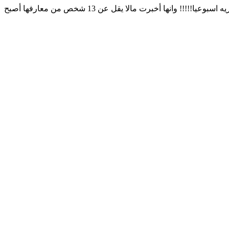
الواقع أن هذه العجوز تملك من الابناء ٤ ومن البنات ٤ أي أن التابعين لها ٨ منازل من نفس المنطقة كل منزل يشترى ٤ اضعاف ما تشتريه اسبوعيا!!!!! وانها أخبرت مالا يقل عن 13 شخص من معارفها أصبح