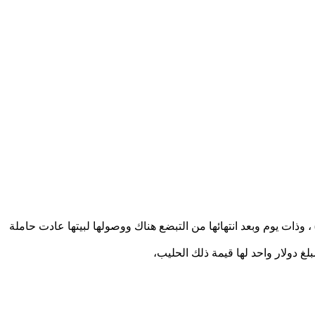
عيا من أحد المحال التجارية (سوبرماركت) ، وذات يوم وبعد انتهائها من التبضع هناك ووصولها لبيتها عادت حاملة
لغ دولار واحد لها قيمة ذلك الحليب،