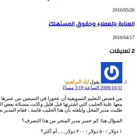
2010/05/26
العناية بالعملاء وحقوق المستهلك
2010/04/17
‫2 تعليقات
يقول
اياد البراهيم
:
2009/10/31 الساعة 3:19 مساءً
معها علبة الحليب التي اشترتها قبل قليل وكانت مستائة بعض ال
طلبت مدير المحل وابلغته بأن هذا الحليب فاسد ، فقام المدير بشم
السؤال هنا: كم خسر مدير المتجر من هذا التصرف؟
١ دولار / ٥٠ دولار / ٢٠٠ دولار….. أم أكثر؟