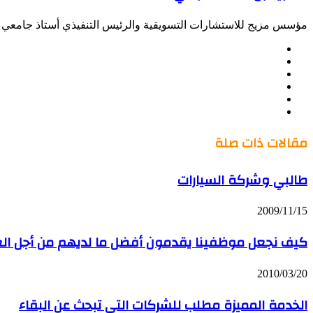
مؤسس مزيج للاستشارات التسويقية والرئيس التنفيذي أستاذ جامعي س
موقع
Facebook
الويب
Twitter
LinkedIn
صور
YouTube
من
فليكر
مقالات ذات صلة
طالبي وشركة السيارات
2009/11/15
كيف نجعل موظفينا يقدمون أفضل ما لديهم من أجل العنا
2010/03/20
الخدمة المميزة مطلب للشركات التي تبحث عن البقاء