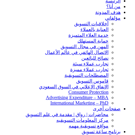
الرئيسة
من أنا؟
هدف المدونة
مؤلفاتي
أخلاقيات التسويق
العناية بالعملاء
خدمة العلاء المتميزة
حماية المستهلك
المهن في مجال التسويق
الاتصال الهاتفي في عالم الأعمال
نصائح للبائعين
تجارب عملاء سيئة
تجارب عملاء مميزة
المصطلحات التسويقية
قاموس التسويق
الإنفاق الإعلاني في السوق السعودي
Consumer Protection
Advertising Expenditure – MBA
International Marketing – PhD
صفحات أخرى
محاضرات | رواق | مقدمة في علم التسويق
مركز المعلومات التسويقيه
مواقع تسويقية مهمه
برنامج ساعة تسويق