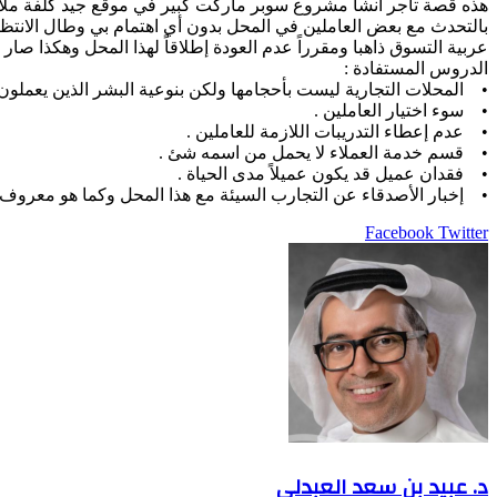
هذه قصة تاجر انشأ مشروع سوبر ماركت كبير في موقع جيد كلفة ملاي
بالتحدث مع بعض العاملين في المحل بدون أي اهتمام بي وطال الانتظ
عربية التسوق ذاهبا ومقرراً عدم العودة إطلاقاً لهذا المحل وهكذا صا
الدروس المستفادة :
• المحلات التجارية ليست بأحجامها ولكن بنوعية البشر الذين يعملون 
• سوء اختيار العاملين .
• عدم إعطاء التدريبات اللازمة للعاملين .
• قسم خدمة العملاء لا يحمل من اسمه شئ .
• فقدان عميل قد يكون عميلاً مدى الحياة .
• إخبار الأصدقاء عن التجارب السيئة مع هذا المحل وكما هو معروف 
LinkedIn
Pinterest
Twitter
Facebook
طباعة
مشاركة
عبر
البريد
د. عبيد بن سعد العبدلي