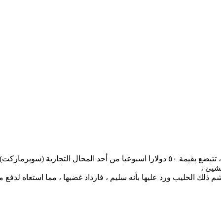
من قصص التعليم التسويقية أن عجوزا في السبعين من عمرها ، تتبضع بقيمة ٥٠ دولارا اسبو
شيئ ،
 ذلك الحليب ورد عليها بأنه سليم ، فازداد غضبها ، مما استعاه لدفع مب