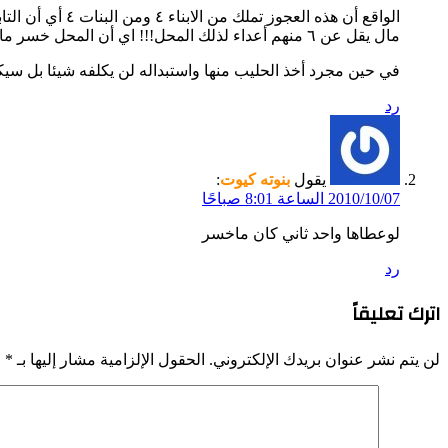
مال يقل عن ٦ منهم أعداء لذلك المحل!!! اي أن المحل خسر ما يقارب من ١٤ منزل …….. فكم ستقدر خسائره؟
في حين مجرد أخذ الحليب منها واستبداله لن يكلفه شيئا بل سيكس
رد
يقول
بنوته كيوت
:
2010/10/07 الساعة 8:01 صباحًا
لوعطاها واحد ثاني كان ماخسر
رد
اترك تعليقاً
لن يتم نشر عنوان بريدك الإلكتروني.
الحقول الإلزامية مشار إليها بـ
*