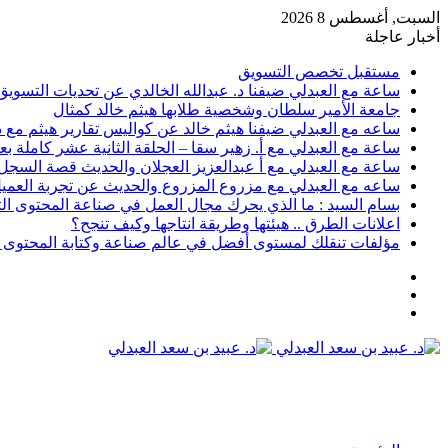
السبت, أغسطس 8 2026
أخبار عاجلة
مستقبل تخصص التسويق
ساعة مع العبدلي ضيفنا د. عبدالله الخالدي عن تحديات التسويق 
جامعة الأمير سلطان وشخصية طلابها هيثم خالد كمثال
ساعه مع العبدلي ضيفنا هيثم خالد عن كواليس تقارير هيثم مع د.
ساعة مع العبدلي مع أ. زهير سقا – الحلقة الثانية عشر كاملة بعن
ساعة مع العبدلي مع أ عبدالعزيز العجلان والحديث قصة السجل رقم 6 وتسويق الثقافة مع د عبيد
ساعه مع العبدلي مع مزروع المزروع والحديث عن تجربة العميل 
بسام السيد : ما الذي يحرك مجال العمل في صناعة المحتوى ال
اعلانات الطرق .. هيئتها وطريقة انتاجها وكيف تنجح؟
مؤلفات تنقلك لمستوى أفضل في عالم صناعة وكتابة المحتوى ا
عمود
مقال
جانبي
تسجيل
عشوائي
الدخول
القائمة