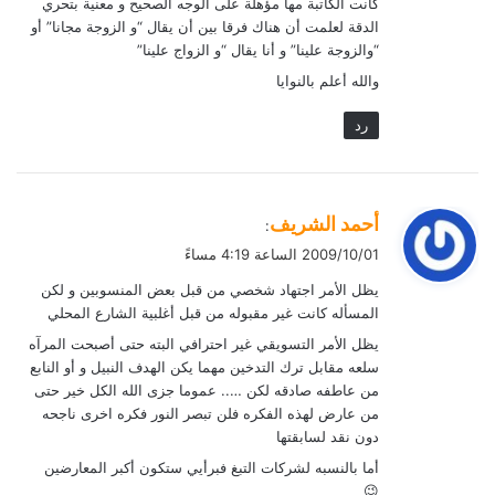
كانت الكاتبة مها مؤهلة على الوجه الصحيح و معنية بتحري
الدقة لعلمت أن هناك فرقا بين أن يقال “و الزوجة مجانا” أو
“والزوجة علينا” و أنا يقال “و الزواج علينا”
والله أعلم بالنوايا
رد
ي
أحمد الشريف
:
ق
2009/10/01 الساعة 4:19 مساءً
و
يظل الأمر اجتهاد شخصي من قبل بعض المنسوبين و لكن
ل
المسأله كانت غير مقبوله من قبل أغلبية الشارع المحلي
يظل الأمر التسويقي غير احترافي البته حتى أصبحت المرآه
سلعه مقابل ترك التدخين مهما يكن الهدف النبيل و أو النابع
من عاطفه صادقه لكن ….. عموما جزى الله الكل خير حتى
من عارض لهذه الفكره فلن تبصر النور فكره اخرى ناجحه
دون نقد لسابقتها
أما بالنسبه لشركات التبغ فبرأيي ستكون أكبر المعارضين
😉