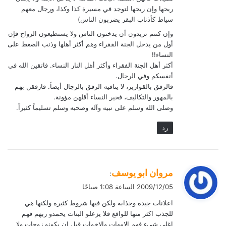
ريحها وإن ريحها لتوجد في مسيرة كذا وكذا، ورجال معهم
سياط كأذناب البقر يضربون الناس)
وإن كنتم تريدون أن يدخنون الناس ولا يستطيعون الزواج فإن
أول من يدخل الجنة الفقراء وهم أكثر أهلها وذنب الضغط على
النساء!!
أكثر أهل الجنة الفقراء وأكثر أهل النار النساء. فاتقين الله في
أنفسكم وفي الرجال.
فالرفق بالقوارير، لا ينافيه الرفق بالرجال أيضاً. فارفقن بهم
بالمهور والتكاليف، فخير النساء أقلهن مؤونة.
وصلى الله وسلم على نبيه وآله وصحبه وسلم تسليماً كثيراً.
رد
ي
مروان ابو يوسف
:
ق
2009/12/05 الساعة 1:08 صباحًا
و
اعلانات جيده وجذابه ولكن فيها شروط كثيره ولكنها هي
ل
للجذب اكثر منها للواقع فلا يزعلو البنات يحمدو ربهم فهم
اغلى شيء فهم الامهات والاخوات قبل ان يكونو زوجات ولا