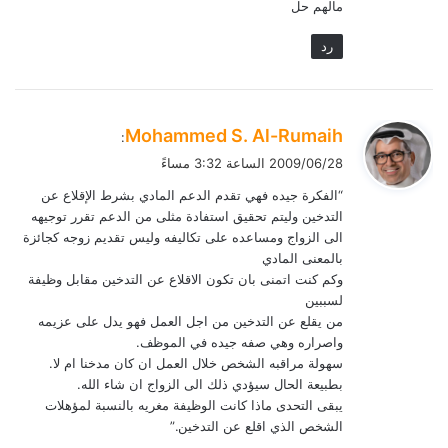
مالهم حل
رد
ي
Mohammed S. Al-Rumaih
:
ق
2009/06/28 الساعة 3:32 مساءً
و
“الفكرة جيده فهي تقدم الدعم المادي بشرط الإقلاع عن
ل
التدخين وليتم تحقيق استفادة مثلى من الدعم تقرر توجيهه
الى الزواج ومساعده على تكاليفه وليس تقديم زوجه كجائزة
بالمعنى المادي
وكم كنت اتمنى بان تكون الاقلاع عن التدخين مقابل وظيفة
لسببين
من يقلع عن التدخين من اجل العمل فهو يدل على عزيمه
واصراره وهي صفه جيده في الموظف.
سهولة مراقبه الشخص خلال العمل ان كان مدخنا ام لا.
بطبيعة الحال سيؤدي ذلك الى الزواج ان شاء الله.
يبقى التحدى ماذا كانت الوظيفة مغريه بالنسبة لمؤهلات
الشخص الذي اقلع عن التدخين.”