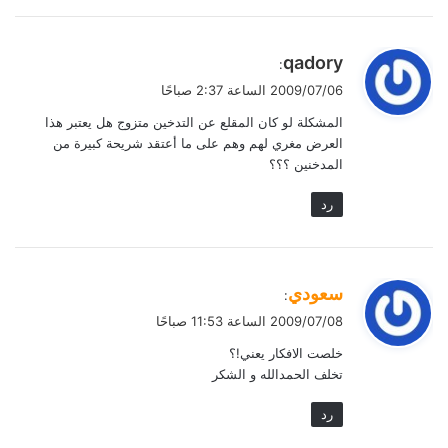
ي
qadory
:
ق
2009/07/06 الساعة 2:37 صباحًا
و
المشكلة لو كان المقلع عن التدخين متزوج هل يعتبر هذا
ل
العرض مغري لهم وهم على ما أعتقد شريحة كبيرة من
المدخنين ؟؟؟
رد
ي
سعودي
:
ق
2009/07/08 الساعة 11:53 صباحًا
و
خلصت الافكار يعني!؟
ل
تخلف الحمدالله و الشكر
رد