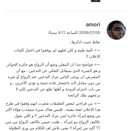
ي
amori
:
ق
2009/07/05 الساعة 9:11 مساءً
و
نقاط حبيت اذكرها..
ل
—> النية طيبة و لكن لعلهم لم يوفقوا في اختيار كلمات
الإعلان !!
—> فواضح جدا ان المعلن وضع أن الزواج هو جائزة الجوائز
و هو الشيء الذي سيقابل التخلي عن التدخين ، مع أن
المفترض ان يوعى الناس بترك التدخين عند الزواج أو غيره
من دون مقابل لأنه باختصار عادة خبيثة و تؤذي الآخرين ، و
من باب احترام الزوجة و أهلها تقلع عن التدخين لكي لا
تزعجهم بتلك الرائحة
—> من قراءتي لبعض التعليقات شعرت انهم وفقوا في طرح
هذا الاعلان لفئة معينة ، فليس هناك شيء سيجذب هؤلاء أكثر
من وضع إمرأه جائزة لمن يترك التدخين !! و اللي يقول
تكاليف الزواج مو إمرأة .. طيب حبيبي تكاليف الزواج من مين
؟؟ أكيد من إمرأة !! يعني بلاش لف للكلام من ورى الطاولة