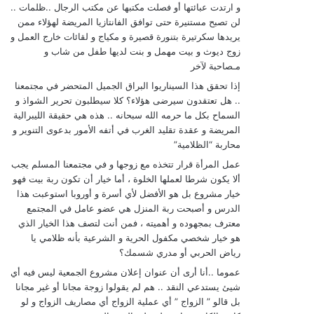
و ارتدت عبائتها أو فصلت مكتبها عن مكتب الرجال ..ظلمات ..
لن تصبح مستنيرة حتى توافق الفانتازيا المريضة لهؤلاء ممن
يريدها سكرتيرة بتنورة قصيرة و مكياج و لقائات خارج العمل و
زوج ديوث و بيت مهمل و بنت لديها طفل من شاب و
مـصاحبة لآخر
إذا تحقق هذا السيناريوا البراق الجميل المتحضر في مجتمعنا
.. هل تعتقدون سيرضى هؤلاء؟ كلا سيطلبون تحرير الشواذ و
السماح بكل ما حرمه الله سبحانه .. هذه هي حقيقة الليبرالية
المريضة و عقدة تقليد الغرب في أتفه الأمور بدعوى التنوير و
محاربة “الظلامية”
عمل المرأة قرار تتخذه مع زوجها و في مجتمعنا المسلم يجب
ألا يكون شرطا لعملها الخلوة ، أما خيار أن تكون ربة بيت فهو
خيار مشروع بل هو الأفضل لأي أسرة و أوروبا استوعبت هذا
الدرس و أصبحت ربة المنزل هي عضو عامل في المجتمع
معترف بمجهوده و أهميته ، فمن أنت لتصف هذا الخيار الذي
هو خيار شخصي مكفول الحرية و الشرعية بأنه ظلامي يا
رياض الحربي أو مدري شسمك؟
عموما ..أنا أرى أن عنوان إعلان مشروع الجمعية ليس فيه أي
شيئ يستدعي النقد .. هم لم يقولوا زوجة مجانا أو غير مجانا
بل قالو ” الزواج ” أي عملية الزواج أي مصاريف الزواج و لو