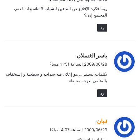
ربما فكرة الإقلاع عن التدخين للشباب لا تناسبها، ما ذنب
المجتمع إذن؟
رد
ي
ياسر الغسلان
:
ق
2009/06/28 الساعة 11:51 مساءً
و
بكلمات بسيط … هو إعلان فيه سذاجه و سطحية و إستخفاف
ل
بالمتلقي لدرجة محبطه
رد
ي
ثنيان
:
ق
2009/06/29 الساعة 4:07 صباحًا
و
يعطيك العافية دكتور،،،