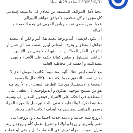
2009/10/01 الساعة 4:28 صباحًا
و
عجبا لأهل المواقف المسبقة من معادي كل ما منبعه إسلامي
ل
كل مجهود و كل شخصية لا توافق هواهم الليبرالي
عجبا لمن يسمي نفسه رياض الحربي في هذه الصفحة و
أمثاله
أن يكون للإنسان أيديولوجيا معينة هذا أمر و لكن أن يتعمد
تجاهل المنطق و يحرف المعاني ليبرر لنفسه نقد أي عمل أو
نتاج عن الفكر المعاكس له .. فهذا مالا يقبل من الإنسن
الراشد المسئول و ينقض كفائة حكمه على الأشياء و ينهي
مصداقيته و أحقيته في مخاطبة العامة
مع الأسف ليس هناك آلية لمحاسبة الكاتب المهمل الذي لا
يكلف نفسه التحقق ممما يكتب عنه (كالاتصال بالجمعية
المعنية و الاستفسار من هذا الطرف المعني) , و الأردى منه
هو من يسمح لتوجهه الفكري و أيديولوجيته بأن تطغى على
المنطقية في الحكم على الأشياء , فيتحول المقال إلى وسيلة
دعائية لفكره ! والدعاية لا تعنى بالحقائق ، بل بالصورة المراد
رسمها للمتلقي لتتماشى مع أهداف الكاتب الغير معلنة.
الزواج سنة حياتية و دعمه خدمة اجتماعية ، و الزوجة التى
تعنى بأسرتها و زوجا و أولادا و تتفرغ للعمل كأم و زوجة و ربة
منزل أصبحت امرأة تعيش في الظلمات ! بل و حتى لو عملت