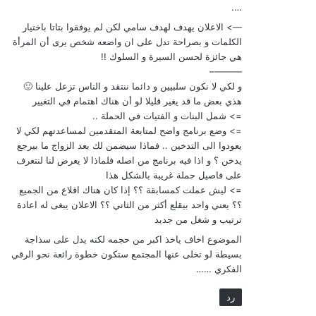
….
—> الاعلان يهدف لهدف سامي لكن لم يوفقوا بتاتا باختيار
الكلمات و بصراحة تدل على ان واضعه شخص يرى أن المرأة
هي جائزة لحسن السيرة و السلوك !!
———–
و لكي لا نكون سلبيين و دائما ننتقد و الناس تزعل علينا 🙂
هذي بعض ما قد يغير قليلا لو أن هناك اهتمام في التغيير
=> شمل البنات و الفتيات في الحملة ..
=> وضع برنامج واضح لمتابعة المتقدمين لمساعدتهم لكي لا
يعودوا الى التدخين .. فماذا سيضمن لك بعد الزواج ما بيرجع
يدخن ؟ و اذا فيه برنامج من اصله فلماذا لا يعرض لنا لنتعرف
على فاصيل حملة غريبة بالشكل هذا
=> ليش عملت كمسابقة ؟؟ إذا كان هناك اقلاع من الجميع
؟؟ يعني واحد بيقلع أكثر من الثاني ؟؟ الاعلان يبغى له اعادة
ترتيب و شغل من جديد
الموضوع اخاف ياخذ اكبر من حجمه لكنه يدل على سذاجة
بسيطة لو تخلى عنها المجتمع ستكون خطوة رائعة نحو الرقي
الفكري ……
رد