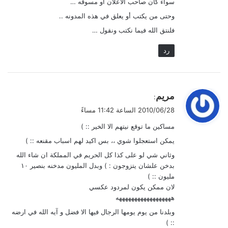
سواء كان صاحب الاعلان أو مسوقه …
وحتى من يكتب أو يعلق في هذه المدونه ..
فلنتق الله فيما نكتب ونقول …
رد
ي
مريم
:
ق
2010/06/28 الساعة 11:42 مساءً
و
مساكين ما توقع نيتهم الا الخير :: )
ل
يمكن استعجلوا شوي ،، بس اكيد لهم اسباب مقنعه :: )
وثاني شي لو على كذا كل الحريم في المملكة ان شاء الله
بدخن علشان يتزوجون : ) وبدل المليون مدخنه بنصير ١٠
مليون :: )
لان ممكن يكون لمردود عكسي
ههههههههههههههههههه
وبلدنا من يوم يومها الرجال فيها الا فضل و آيه الله في ارضه
:: )