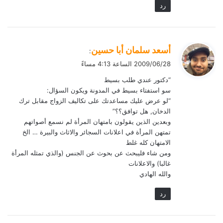
رد
ي
أسعد سلمان أبا حسين
:
ق
2009/06/28 الساعة 4:13 مساءً
و
“دكتور عندي طلب بسيط
ل
سو استفتاء بسيط في المدونة ويكون السؤال:
“لو عرض عليك مساعدتك على تكاليف الزواج مقابل ترك
الدخان, هل توافق؟؟”
وبعدين الذين يقولون بامتهان المرأة لم نسمع أصواتهم
تمتهن المرأة في اعلانات السجائر والاثاث والبيرة … الخ
الامتهان كله غلط
ومن شاء فليبحث عن بحوث عن الجنس (والذي تمثله المرأة
غالبا) والاعلانات
والله الهادي
رد