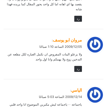
يقصد بها اي اهانه اما كل واحد يحور المقال كما يريده فهذا
شانه
رد
ي
مروان ابو يوسف
:
ق
2009/12/05 الساعة 1:10 صباحًا
و
ولا يزعلو البنات المفروض ان نكمل العباره لكل مقلعه عن
ل
التدخين زوج ولا يهمكم وانا اول واحد
رد
ي
اليامي
:
ق
2009/12/14 الساعة 5:03 صباحًا
و
ياجماعه ٠٠ياجماعه ليش مكبرين الموضوع انا واحد قلبي
ل