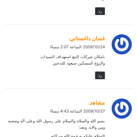
رد
ي
غسان داغستاني
:
ق
2009/10/24 الساعة 2:07 مساءً
و
بامكان شركات التبغ استهداف السيدات
ل
والزوج المسكين سيعود للتدخين
رد
ي
مشاهد
:
ق
2009/10/27 الساعة 4:43 مساءً
و
بسم الله والصلاة والسلام على رسول الله وعلى آله وصحبه
ل
ومن والاه، وبعد؛
السلام عليكم ورحمة الله وبركاته