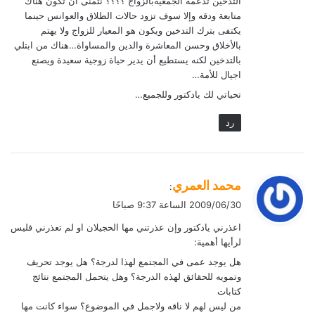
التدخين تدعمه الجمعيةبالزواج ؟؟؟؟ نتمنى أن تكون هناك
متابعة ودقه وإلا سوف تزود حالات الطلاق والعوانس حينما
يكتفى بترك التدخين ويكون هو المعيار للزواج ولا يهتم
بالأخلاق وحسن المعاشرة والدين والمساواة…هناك من ابتلي
بالتدخين لكنه يستطيع أن يدير حياة زوجية سعيدة ويصنع
اجيال للأمة…
تحياتي لك يادكتور وللجميع…
رد
ي
محمد العمري
:
ق
2009/06/30 الساعة 9:37 صباحًا
و
اعذرني يادكتور وإن عذرتني مها الحجيلان او لم تعذرني فليس
ل
لرأيها أهمية:
هل يوجد عمى في المجتمع لهذا لدرجة؟ هل يوجد تحريف
وتمويه للحقائق لهذه الدرجة؟ وهل يتحمل المجتمع نتائج
كتابات
من ليس لهم لا ناقه ولاجمل في الموضوع؟ سواء كانت مها