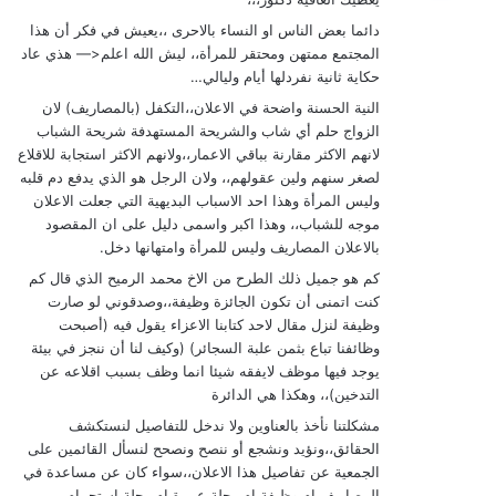
ل
دائما بعض الناس او النساء بالاحرى ،،يعيش في فكر أن هذا
المجتمع ممتهن ومحتقر للمرأة،، ليش الله اعلم<— هذي عاد
حكاية ثانية نفردلها أيام وليالي…
النية الحسنة واضحة في الاعلان،،التكفل (بالمصاريف) لان
الزواج حلم أي شاب والشريحة المستهدفة شريحة الشباب
لانهم الاكثر مقارنة بباقي الاعمار،،ولانهم الاكثر استجابة للاقلاع
لصغر سنهم ولين عقولهم،، ولان الرجل هو الذي يدفع دم قلبه
وليس المرأة وهذا احد الاسباب البديهية التي جعلت الاعلان
موجه للشباب،، وهذا اكبر واسمى دليل على ان المقصود
بالاعلان المصاريف وليس للمرأة وامتهانها دخل.
كم هو جميل ذلك الطرح من الاخ محمد الرميح الذي قال كم
كنت اتمنى أن تكون الجائزة وظيفة،،وصدقوني لو صارت
وظيفة لنزل مقال لاحد كتابنا الاعزاء يقول فيه (أصبحت
وظائفنا تباع بثمن علبة السجائر) (وكيف لنا أن ننجز في بيئة
يوجد فيها موظف لايفقه شيئا انما وظف بسبب اقلاعه عن
التدخين)،، وهكذا هي الدائرة
مشكلتنا نأخذ بالعناوين ولا ندخل للتفاصيل لنستكشف
الحقائق،،ونؤيد ونشجع أو ننصح ونصحح لنسأل القائمين على
الجمعية عن تفاصيل هذا الاعلان،،سواء كان عن مساعدة في
المصاريف ام وظيفة ام رحلة عمرة ام رحلة استجمام