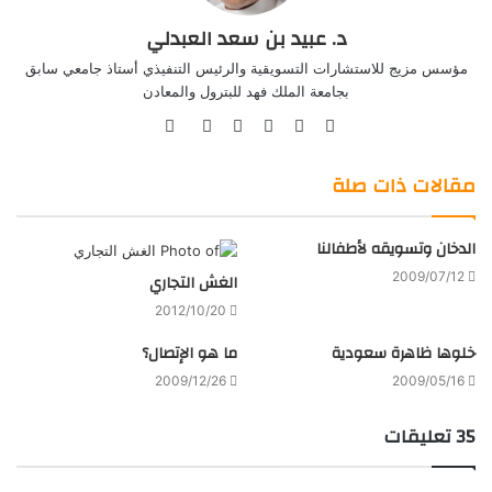
د. عبيد بن سعد العبدلي
مؤسس مزيج للاستشارات التسويقية والرئيس التنفيذي أستاذ جامعي سابق
بجامعة الملك فهد للبترول والمعادن
موقع
Facebook
Twitter
صور
LinkedIn
YouTube
الويب
من
فليكر
مقالات ذات صلة
الدخان وتسويقه لأطفالنا
2009/07/12
الغش التجاري
2012/10/20
خلوها ظاهرة سعودية
ما هو الإتصال؟
2009/12/26
2009/05/16
‫35 تعليقات