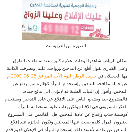
الصورة من العربية نت
سكان الرياض شاهدوا لوحات إعلانية كبيرة عند تقاطعات الطرق
وعلى الكباري تقول أقلع عن التدخين وزواجك علينا, وتطرقت الكاتبة
مها الحجيلان في
جريدة الوطن ليوم الأحد الموافق 28-06-2009 م
عن حملة مكافحة التدخين وإستخدام المرأة كجائزة لمن يقلع عن
التدخين. وأقول إن النيات الطيبة قد لاتؤدي الى نتائج جيده.
فالمشروع جيد ويشجع الناس على الإقلاع عن عادة التدخين ويستخدم
الفكر التسويقي في الإقناع ولكن يعاب عليه إستخدامه للمرأة
كوسيلة جذب وإقناع عن عادة التدخين. هل القائمين على المشروع
يعتبرون المرأة كلذة يبحث عنها المدخنين وتكون الجائزة عند إقلاع
المدخن عن عادته لأعتقد ذلك. إستخدام المرأه في الإعلان قديم قدم