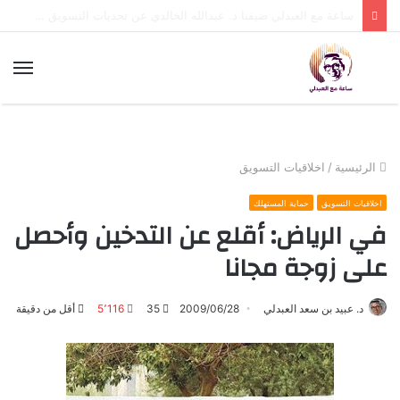
جامعة الأمير سلطان وشخصية طلابها هيثم خالد كمثال
الق
الرئيسية
/
اخلاقيات التسويق
اخلاقيات التسويق
حماية المستهلك
في الرياض: أقلع عن التدخين وأحصل
على زوجة مجانا
د. عبيد بن سعد العبدلي
2009/06/28
35
5٬116
أقل من دقيقة