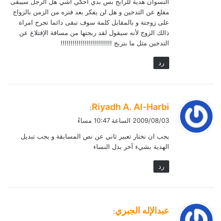
النسوان هدية للرابح بس بدي أحكي اشي هل الرجل سيبقى
مقلع عن التدخين و هل لن يفكر بعد فتره من الزمن بالزواج
على زوجتة و بالمقابل كلمة سوف تبقى دائما تجرح امراة
ذالك الزوج لأنه سيقول لقد ربحتها من مساقة الإقتلاع عن
التدخين مثل ما بتربح !!!!!!!!!!!!!!!!!!!!!!!!!!
رد
ي
Riyadh A. Al-Harbi
:
ق
2009/08/03 الساعة 10:47 مساءً
و
يجب ان نختار تعبير ثاني عن نص المسابقة و يجب تبديل
ل
الهدية بشيء آخر بدل النساء
رد
ي
عبدالإله الجبري
:
ق