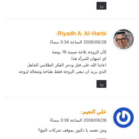
رد
ي
Riyadh A. Al-Harbi
:
ق
2009/06/28 الساعة 3:34 مساءً
و
كأن الزوجة ثلاجة صينية 16 بوصة
ل
اي امتهان للمرأة هذا
اعاننا الله على قتل ودحر الفكر الظلامي الجاهل
الذي يريد ان تبقى الزوجة فقط طباخة وشغالة لزوجه
رد
ي
علي النعيم
:
ق
2009/06/28 الساعة 3:39 مساءً
و
وش تقصد يا دكتور بموقف شركات التبغ؟
ل