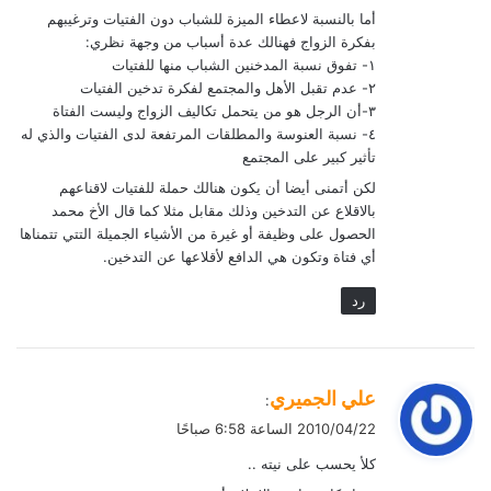
أما بالنسبة لاعطاء الميزة للشباب دون الفتيات وترغيبهم
بفكرة الزواج فهنالك عدة أسباب من وجهة نظري:
١- تفوق نسبة المدخنين الشباب منها للفتيات
٢- عدم تقبل الأهل والمجتمع لفكرة تدخين الفتيات
٣-أن الرجل هو من يتحمل تكاليف الزواج وليست الفتاة
٤- نسبة العنوسة والمطلقات المرتفعة لدى الفتيات والذي له
تأثير كبير على المجتمع
لكن أتمنى أيضا أن يكون هنالك حملة للفتيات لاقناعهم
بالاقلاع عن التدخين وذلك مقابل مثلا كما قال الأخ محمد
الحصول على وظيفة أو غيرة من الأشياء الجميلة التتي تتمناها
أي فتاة وتكون هي الدافع لأقلاعها عن التدخين.
رد
ي
علي الجميري
:
ق
2010/04/22 الساعة 6:58 صباحًا
و
كلأ يحسب على نيته ..
ل