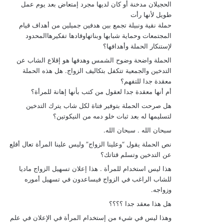
الحجيلان مدخنة أو كان لديها مجرد إمتعاض بعد يوم عمل
طويل لأنها رأت
حملة نقية ونبيلة تجمع بين هدفين جميلين من أهداف قيام
المجتمعات وحماية شبابها وبناتهاوقادها تفكيرهاالمحدود
لإستنكار الحملة وأهدافها؟
الحملة واضحة وضوح الشمس وهدفها هو إقلاع الشاب عن
التدخين والجمعية تتكفل بتكاليف الزواج. هل هذه الحملة
معقدة جدا للتفهم؟
أم أنها معقدة جدا لعقول من كتب بأنها إهانة للمرأة؟
هل صرحت الحملة بتوفير فتاة لكل شاب يترك التدخين
لتسليمها له بعد ثبات خلو دمه من النيكوتين؟
سبحان الله . سبحان الله.
نص الحملة يقول “وعلينا الزواج” وليس علينا المرأة تعال أقلع
عن التدخين وتسلم قتاتك؟
هذا ليس استخدام للمرأة . هذا إعلان تسهيل الزواج ماديا
للشاب الراغب في الزواج فيساعدون في تسهيل أموره
وزواجه.
هل هذا معقد جدا ؟؟؟؟
وهذا ليس في شيء من إستخدام المرأة في الإعلان في علم