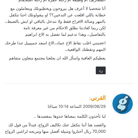
أنا شخصيا لا أعرف هل بيروحون ويخطبونلك ويتعاملون مع
خطابة ياللي اقلعت عن التدخين؟؟ او بيقولونلك احنا نتكفل
بالمهر وصالة الافراح فقط ولا نتدخل بالباقي او ايش بالضبط،،
لكن ربما كعادتنا نطلق الاحكام من غير معرفة تامة
بالتفاصيل،، وهذا تدعيم لما تفضل به الاخ ابراهيم
اعجبتني اغلب نقاط الاخ عماد،،الاخ اسعد جمييييل جدا طرحك
المهم ونقطتك الواقعية،،
يعطيكم العافية واسأل الله ان يجلعنا مجتمع متعاون متفاهم
رد
ي
القرني
:
ق
2009/06/29 الساعة 10:14 صباحًا
و
لبا تأخذون الكلمة بمعناها خذوها بمقصدها ..
ل
والقصد هنا أننا نتكفل عنك تكاليف الزواج، فبدلاً من قول لك
70,000 ريال أختاروا وسيلة أفضل منها ومريحه لراغبي الزواج
..