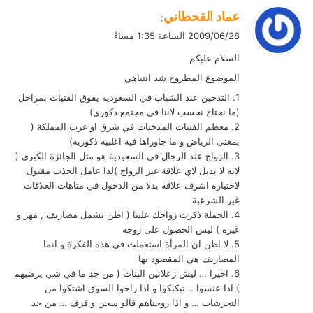
ي
عماد القحطاني
:
ق
2009/06/28 الساعة 1:35 مساءً
و
السلام عليكم
ل
الموضوع المطروح شد انتباهي
1. التدخين عند الشباب في السعودية يفوق الفتيات بمراحل
(ما نحتاج نحسب لاننا في مجتمع ذكوري)
2. معظم الفتيات المدخنات في شرق او غرب المملكة (
بمعنى الرياض و ما جاوراها فيه اغلبية ذكورية)
3. الزواج عند الرجال في السعودية هو مثل الجائزة الكبرى (
لانه لا بديل لاي علاقة غير الزواج )لذا عامل الجذب مقبول
لاختياره اشرف علاقة بدلا من الدخول في متاهات العلاقات
غير الشرعية
4. الجملة ذكرت زواجك علينا ( اظن تشمل مصاريف , مهر و
غيره ) ليس الحصول على زوجه
5. لا اظن ان المرأة استعملت في هذه الفكرة و انما
المصاريف هي المقصود بها
6. اخيرا … ليش زعلانين البنات ( من جد ما في شي يرضيهم
) اذا عنسوا .. تبكبكوا و اذا راحوا السوق اشتكوا من
التحرشات … و اذا زوجناهم قالو سجن و قرف … من جد