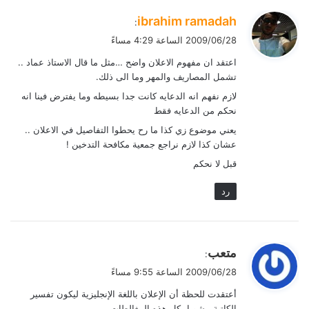
ي
ibrahim ramadah
:
ق
2009/06/28 الساعة 4:29 مساءً
و
اعتقد ان مفهوم الاعلان واضح …مثل ما قال الاستاذ عماد ..
ل
تشمل المصاريف والمهر وما الى ذلك.
لازم نفهم انه الدعايه كانت جدا بسيطه وما يفترض فينا انه
نحكم من الدعايه فقط
يعني موضوع زي كذا ما رح يحطوا التفاصيل في الاعلان ..
عشان كذا لازم نراجع جمعية مكافحة التدخين !
قبل لا نحكم
رد
ي
متعب
:
ق
2009/06/28 الساعة 9:55 مساءً
و
أعتقدت للحظة أن الإعلان باللغة الإنجليزية ليكون تفسير
ل
الكاتبة مشوبا بكل هذه المغالطات.