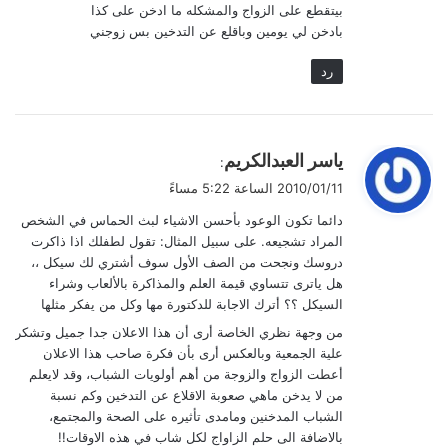
بيتقطع على الزواج والمشكله ما ادخن على كذا
بادخن لي يومين وباقلع عن التدخين بس زوجني
رد
ي
ياسر العبدالكريم
:
ق
2010/01/11 الساعة 5:22 مساءً
و
دائما تكون الوعود بأحسن الاشياء لبث الحماس في الشخص
ل
المراد تشجيعه. على سبيل المثال: تقول لطفلك اذا ذاكرت
دروسك ونجحت من الصف الأول سوف أشتري لك سيكل ،،
هل ياترى تتساوي قيمة العلم والمذاكرة بالألعاب وشراء
السيكل ؟؟ أترك الاجابة للدكتورة مها وكل من يفكر مثلها
من وجهة نظري الخاصة أرى أن هذا الاعلان جدا جميل وتشكر
علية الجمعية وبالعكس أرى بأن فكرة صاحب هذا الاعلان
أعطت الزواج والزوجة من أهم أولويات الشباب، وقد لايعلم
من لا يدخن ماهي صعوبة الاقلاع عن التدخين وكم نسبة
الشباب المدخنين ومامدى تأثيره على الصحة والمجتمع،
بالاضافة الى حلم الزاواج لكل شاب في هذه الاوقات!!