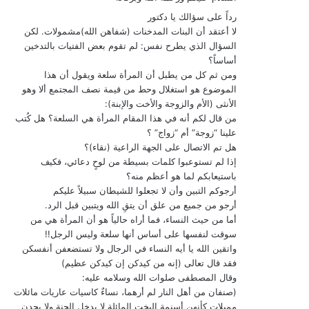
رداً على سؤالك يا دكتور
لا أعتقد أن البنات المدخنات (شفاهن الله)مشمولات. لكن
السؤال الذي يطرح نفس: لم تقوم بعض الفتيات بالتدخين
أساساً؟
ومن ثم كل من يطبل أن المرأة سلعة ويقول أن هذا
الموضوع هو استغلال وحط من قيمة نصف المجتمع ألا وهو
الأنثى (الأم والزوجة والأخت والإبنة):
من قال لكم أنه في هذا المقام المرأة هي السلعة؟ هل كُتب
علينا “زوجة” أم “زواج” ؟
هل تم الاتصال على الجهة الراعية (نقاء)؟
إذا لم تستوعبوا كلمات بسيطة من لوحٍ دعائي، فكيف
باستيعابكم لما هو أعظم منه؟
أرجوكم التبين وأن لا تجعلوا للشيطان سبيلاً عليكم
أرجو من جميع من علق أن يتقِ الله ويتبين قبل الرد.
أما من حيث النساء، فما أراه حالياً هو أن المرأة هي من
سوقت لنفسها على أساس أنها سلعة وليس الرجل!!
واتقين الله يا أيه النساء في الرجال ولا تستضعفن أنفسكن
فقد قال تعالى (إنه من كيدكن إن كيدكن عظيم)
وقال المصطفى صلوات الله وسلامه عليه:
(صنفان من أهل النار لم أرهما، نساءٌ كاسيات عاريات مائلات
مميلات كأنهن أسنمة البخت المائلة لا يدخل الجنة ولا يجدن