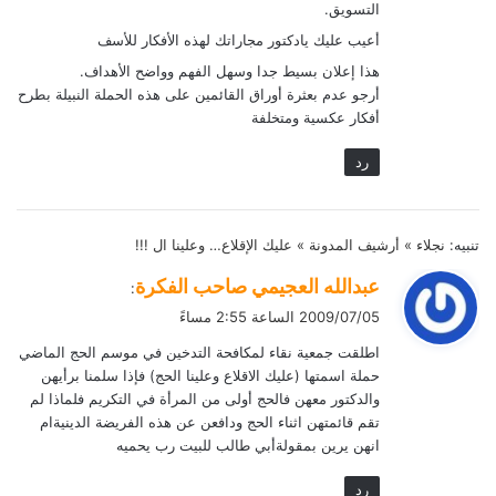
التسويق.
أعيب عليك يادكتور مجاراتك لهذه الأفكار للأسف
هذا إعلان بسيط جدا وسهل الفهم وواضح الأهداف.
أرجو عدم بعثرة أوراق القائمين على هذه الحملة النبيلة بطرح
أفكار عكسية ومتخلفة
رد
تنبيه:
نجلاء » أرشيف المدونة » عليك الإقلاع… وعلينا ال !!!
ي
عبدالله العجيمي صاحب الفكرة
:
ق
2009/07/05 الساعة 2:55 مساءً
و
اطلقت جمعية نقاء لمكافحة التدخين في موسم الحج الماضي
ل
حملة اسمتها (عليك الاقلاع وعلينا الحج) فإذا سلمنا برأيهن
والدكتور معهن فالحج أولى من المرأة في التكريم فلماذا لم
تقم قائمتهن اثناء الحج ودافعن عن هذه الفريضة الدينيةام
انهن يرين بمقولةأبي طالب للبيت رب يحميه
رد