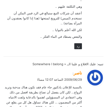
وهي التكلفة عليهم ..
أعتقد أن شركات التبغ ستبالغ في الرد فمن المكن أن
تستخدم (لميس) للترويج لمنتجها (هذا إذا كانوا يعتقدون أن
المرأة بضاعة) ..
لكن الله أعلم بالنوايا ..
والبعض يصطاد في الماء العكر ..
رد
تنبيه:
عليك الاقلاع و علينا الــ « Somewhere I belong
ي
ناصر
:
ق
2009/06/29 الساعة 12:07 مساءً
و
بالنسبة للإعلان يادكتور جاء عام فقد تكون هناك مدخنة وتريد
ل
الزواج… لكن كان يفضل أن تصاغ بطريقة افضل من ذلك
وفي اعتقادي ان المسؤولين اهتموا بالدعاية ولفت الانتباه
أكثر من المضمون … لكن هناك تساؤل هل كل من يقلع عن