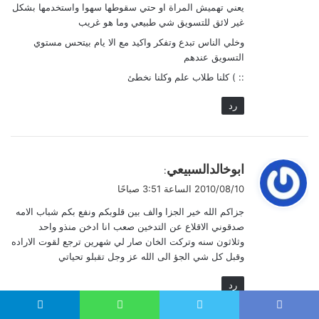
يعني تهميش المراة او حتي سقوطها سهوا واستخدمها بشكل
غير لائق للتسويق شي طبيعي وما هو غريب
وخلي الناس تبدع وتفكر واكيد مع الا يام بيتحس مستوي
التسويق عندهم
:: ) كلنا طلاب علم وكلنا نخطئ
رد
ي
ابوخالدالسبيعي
:
ق
2010/08/10 الساعة 3:51 صباحًا
و
جزاكم الله خير الجزا والف بين قلوبكم ونفع بكم شباب الامه
ل
صدقوني الاقلاع عن التدخين صعب انا ادخن منذو واحد
وثلاثون سنه وتركت الخان صار لي شهرين ترجع لقوت الاراده
وقبل كل شي الجؤ الى الله عز وجل تقبلو تحياتي
رد
Telegram
WhatsApp
Twitter
Faceboo