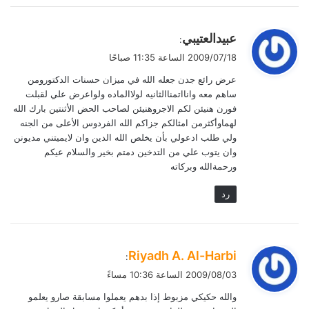
ي
عبيدالعتيبي
:
ق
2009/07/18 الساعة 11:35 صباحًا
و
عرض رائع جدن جعله الله في ميزان حسنات الدكتورومن
ل
ساهم معه وانااتمناالثانيه لولاالماده ولواعرض علي لقبلت
فورن هنيئن لكم الاجروهنيئن لصاحب الحض الأثنتين بارك الله
لهماوأكثرمن امثالكم جزاكم الله الفردوس الأعلى من الجنه
ولي طلب ادعولي بأن يخلص الله الدين وان لايميتني مديونن
وان يتوب علي من التدخين دمتم بخير والسلام عيكم
ورحمةالله وبركاته
رد
ي
Riyadh A. Al-Harbi
:
ق
2009/08/03 الساعة 10:36 مساءً
و
والله حكيكي مزبوط إذا بدهم يعملوا مسابقة صارو يعلمو
ل