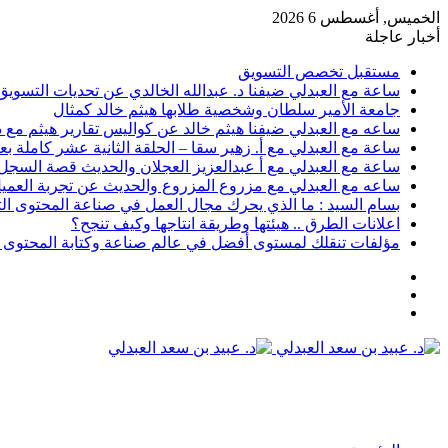
الخميس, أغسطس 6 2026
أخبار عاجلة
مستقبل تخصص التسويق
ساعة مع العبدلي ضيفنا د. عبدالله الخالدي عن تحديات التسويق 
جامعة الأمير سلطان وشخصية طلابها هيثم خالد كمثال
ساعه مع العبدلي ضيفنا هيثم خالد عن كواليس تقارير هيثم مع د.
ساعة مع العبدلي مع أ. زهير سقا – الحلقة الثانية عشر كاملة بعن
ساعة مع العبدلي مع أ عبدالعزيز العجلان والحديث قصة السجل رقم 6 وتسويق الثقافة مع د عبيد
ساعه مع العبدلي مع مزروع المزروع والحديث عن تجربة العميل 
بسام السيد : ما الذي يحرك مجال العمل في صناعة المحتوى ال
اعلانات الطرق .. هيئتها وطريقة انتاجها وكيف تنجح؟
مؤلفات تنقلك لمستوى أفضل في عالم صناعة وكتابة المحتوى ا
عمود
مقال
جانبي
تسجيل
عشوائي
الدخول
القائمة