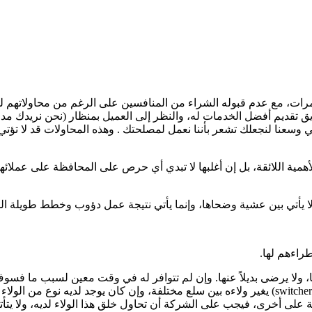
ت، مع عدم قبوله الشراء من المنافسين على الرغم من محاولاتهم لجذبه.
ريق تقديم أفضل الخدمات له، والنظر إلى العميل بمنظار (نحن نريدك 
 وسعنا لنجعلك تشعر بأننا نعمل لمصلحتك . وهذه المحاولات قد لا تؤتي
أهمية اللائقة، بل إن أغلبها لا تبدي أي حرص على المحافظة على عملائه
 لا يأتي بين عشية وضحاها، وإنما يأتي نتيجة عمل دؤوب وخطط طويلة ال
طراءهم لها.
صر على اقتنائها دون غيرها، ولا يرضى بديلاً عنها. وإن لم تتوافر له في وقت معين 
للسلعة (brand loyal)، بينما هناك نوع من العملاء يطلق عليه(switcher customer) يغير ولاءه بين سلع مخ
كة على أخرى، فيجب على الشركة أن تحاول خلق هذا الولاء لديه، ولا يتأ