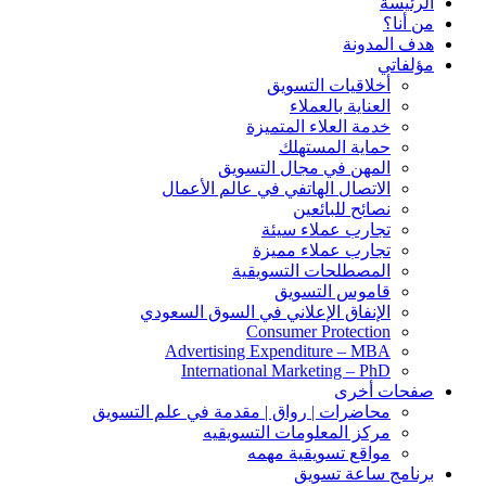
الرئيسة
من أنا؟
هدف المدونة
مؤلفاتي
أخلاقيات التسويق
العناية بالعملاء
خدمة العلاء المتميزة
حماية المستهلك
المهن في مجال التسويق
الاتصال الهاتفي في عالم الأعمال
نصائح للبائعين
تجارب عملاء سيئة
تجارب عملاء مميزة
المصطلحات التسويقية
قاموس التسويق
الإنفاق الإعلاني في السوق السعودي
Consumer Protection
Advertising Expenditure – MBA
International Marketing – PhD
صفحات أخرى
محاضرات | رواق | مقدمة في علم التسويق
مركز المعلومات التسويقيه
مواقع تسويقية مهمه
برنامج ساعة تسويق