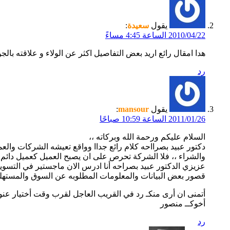
يقول
سعيدة
:
2010/04/22 الساعة 4:45 مساءً
هدا امقال رائع اريد بعض التفاصيل اكثر عن الولاء و علاقته بالج
رد
يقول
mansour
:
2011/01/26 الساعة 10:59 صباحًا
السلام عليكم ورحمة الله وبركاته ،،
دكتور عبيد بصرااحه كلام رائع جداا وواقع تعيشه الشركات والعم
والشراء ،، فلا الشركة تحرص على ان يصبح العميل كعميل دائم وهو ما يعطي الشركة ربح أكثر من 10 عملاء جدد ،، وايضا العملاء 
عزيزي الدكتور عبيد بصراحه أنا ادرس الان ماجستير في التسوي
قصور بعض البيانات والمعلومات المطلوبه عن السوق والمستهلك
أتمنى ان أرى منكـ رد في القريب العاجل لقرب وقت أختيار عنو
أخوكــ منصور
رد