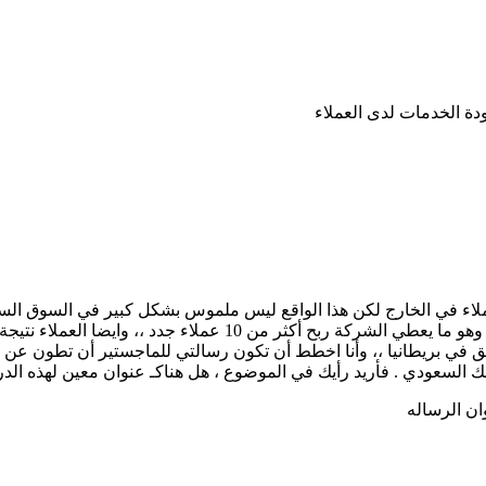
ودة الخدمات لدى العملاء
لاء في الخارج لكن هذا الواقع ليس ملموس بشكل كبير في السوق السعودي
نتيجة لذلك لا يفكرون ان يصبحوا عملاء دائمين لمنتج او شركة بالخصوص.
ق في بريطانيا ،، وأنا اخطط أن تكون رسالتي للماجستير أن تطون عن و
 السعودي . فأريد رأيك في الموضوع ، هل هناكـ عنوان معين لهذه الد
ان الرساله