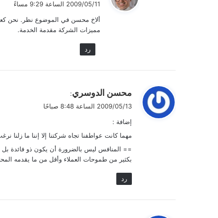
2009/05/11 الساعة 9:29 مساءً
و
ألاخ محسن في الموضوع نظر. نحن كعم
ل
مميزات الشركة مقدمة الخدمة.
رد
ي
محسن الدوسري
:
ق
2009/05/13 الساعة 8:48 صباحًا
و
إضافة :
ل
مهما كانت عواطفنا تجاه شركتنا إلا إننا ما زلنا نرغ
== المنافس ليس بالضرورة أن يكون ذو فائدة بل رب
بكثير من طموحات العملاء وأقل من ما يقدمه المحت
رد