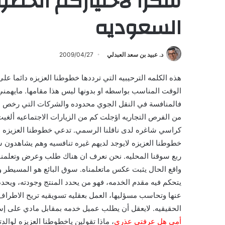
شكرا لأختياركم الخطوط
السعوديه
د. عبيد بن سعد العبدلي
2009/04/27
هذه الكلمه الترحيبيه التي ترددها خطوطنا العزيزه دائما 
الوقت المناسب بواسطه او بدونها ليس هذا مقامها. مايهمني
فالمنافسة في النقل الجوي محدوده والشركات التي رخص لها
من الفرص التجاريه اؤجلت كم من الزيارات الاجتماعيه ألغي
كراسي شاغره لدى ناقلنا الرسمي. تدعي خطوطنا العزيزه ا
خطوطنا العزيزه لايوجد لديهم غيره تنافسيه وهم يشاهدون 
ربع سوقنا المحليه. نحن نعرف ان هناك طلب وعرض وتعلمنا 
واقع الحال يثبت عكس ماتعلمناه. سوق البائع هو المسيطر
يتحكم فيه مقدم الخدمه، فهو من يحدد المنتج وجودته، ويحدد
عنها وتحاسب مسؤليها، العمل بعقليه تسويقيه تريح الاطراف 
الحقيقيه. لايعقل أن يطلب عميل خدمه بمقابل مادي على إست
أمي هل عرفتي عذري
، ماذا تقولين ياخطوطنا العزيزه لوال