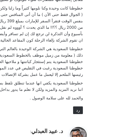
خطوطنا كانت وحيدة وكنا نلومها كثيراً وما زلنا و
( الجوال فقط حتى الآن ) ما أن أتى المنافس حتى 
بنفس ال
من 2000 ريال ؟؟!! ما الذي يحدث ؟ أوووه ل
ان تقوم الشركة بإلغاء الرحلة كون المقاعد الخالية أ
خطوطنا السعودية هي الشركة الوحيدة بالعالم الت
ذلك ( معلومة من زميل موظف بالخطوط السعودية 
خطوطنا السعودية يتم إستئجار كباتنتها و ملاحيها 
خطوطنا السعودية رغبت في التقليص في عدد الموظف
رئيسها الملحم إلا ليعمل ما عمل بشركة الإتصالا
خطوطنا السعودية يكفي انها عندما تنطلق تلفظ بسم
اننا نريد المزيد والمزيد ولكن لا نعلم ما يدور بداخ
والحمد لله على سلامة الوصول .
رد
ي
د. عبيد العبدلي
:
ق