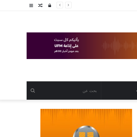
تسجيل
مقال
عمود
الدخول
عشوائي
جانبي
بحث
عن