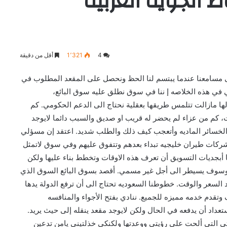
 الجويه العربيه
4
1٬321
أقل من دقيقة
على مسامعنا عندما يبتسم لنا الحظ ونحصل على المقعد المطلوب في
 في هذه الخلاصه إ ننا في سوق نطلق عليه سوق البائع،
 مازالت تتلمس طريقها بعقلية نحتاج الى الدعم الحكومي. كم
ت، كم من عزاء لم يحضر له قريب او صديق والسبب دائما لايوجد
لخسائر الماديه وأتعجب كيف ذلك والطلب شديد.
اعتقد إن مسؤلي
شركات طيران خليجيه تبداء بعدهم وتتفوق عليهم وفي سوق لاتمثل
أبجديات التسويق أن تعرف هذه الاوقات وتخطط بناء عليها ولكن
 وسوف يسيطر الى أجل غير مسمي. أقصد بسوق البائع السوق الذي
 السعر والوقت. خطوطنا السعوديه تحتاج الى أن ترفع الدولة يدها
وتقدم خدمه مميزه للجميع. ننادي بفتح الأجواء والمنافسه
عداد أن يدفعه في الحال ولكن لايوجد مقعد ينقله إلى حيث يريد.
دتي التي ألحت على رؤيتي ووعدتها ولكنكي خذلتيني يامن تدعين