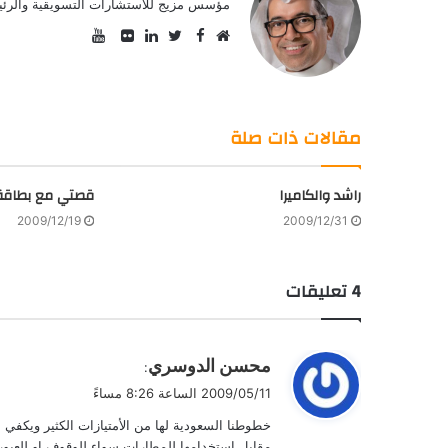
مؤسس مزيج للاستشارات التسويقية والرئيس
YouTube
Facebook
موقع
Twitter
صور
LinkedIn
الويب
من
فليكر
مقالات ذات صلة
راشد والكاميرا
قصتي مع بطاقة ا
2009/12/19
2009/12/31
‫4 تعليقات
ي
محسن الدوسري
:
ق
2009/05/11 الساعة 8:26 مساءً
و
خطوطنا السعودية لها من الأمتيازات الكثير ويكفي انه
ل
مقابل إستخدامها للمطارات سواء للوقوف او للعبور 