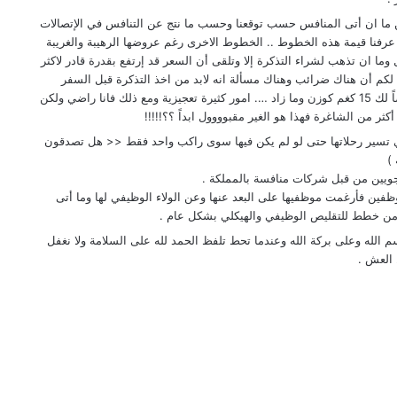
لكن ما ان أتى المنافس حسب توقعنا وحسب ما نتج عن التنافس في الإتصالات
عرفنا قيمة هذه الخطوط .. الخطوط الاخرى رغم عروضها الرهيبة والغريبة
وقت فتقرأ السفر للإمارات بمبلغ 399 ريال وما ان تذهب لشراء التذكرة إلا وتلقى أن السعر قد إرتفع بقدرة قادر لاكثر
م نقل لكم أن هناك ضرائب وهناك مسألة انه لابد من اخذ التذكرة قبل السفر
بأسبوع وأن التذكرة لن ترجع لك إن لم تسافر وأيضاً لك 15 كغم كوزن وما زاد …. امور كثيرة تعجيزية ومع ذلك فانا راضي ولكن
كثر من الشاغرة فهذا هو الغير مقبوووول ابداً ؟؟!!!!!
ي تسير رحلاتها حتى لو لم يكن فيها سوى راكب واحد فقط << هل تصدقون
)
الجويين من قبل شركات منافسة بالمملكة .
ين فأرغمت موظفيها على البعد عنها وعن الولاء الوظيفي لها وما أتى
ت من خطط للتقليص الوظيفي والهيكلي بشكل عام .
 الله وعلى بركة الله وعندما تحط تلفظ الحمد لله على السلامة ولا نغفل
ل العش .