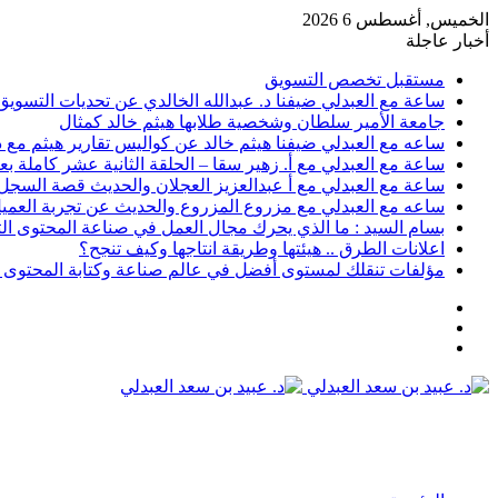
الخميس, أغسطس 6 2026
أخبار عاجلة
مستقبل تخصص التسويق
ساعة مع العبدلي ضيفنا د. عبدالله الخالدي عن تحديات التسويق 
جامعة الأمير سلطان وشخصية طلابها هيثم خالد كمثال
ساعه مع العبدلي ضيفنا هيثم خالد عن كواليس تقارير هيثم مع د.
ساعة مع العبدلي مع أ. زهير سقا – الحلقة الثانية عشر كاملة بعن
ساعة مع العبدلي مع أ عبدالعزيز العجلان والحديث قصة السجل رقم 6 وتسويق الثقافة مع د عبيد
ساعه مع العبدلي مع مزروع المزروع والحديث عن تجربة العميل 
بسام السيد : ما الذي يحرك مجال العمل في صناعة المحتوى ال
اعلانات الطرق .. هيئتها وطريقة انتاجها وكيف تنجح؟
مؤلفات تنقلك لمستوى أفضل في عالم صناعة وكتابة المحتوى ا
عمود
مقال
جانبي
تسجيل
عشوائي
الدخول
القائمة