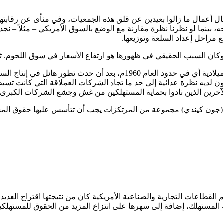
أعمال ما زالوا بعيدين عن قلق هذه الجمعيات، وفي منأى عن رقابتها 
، بينما لو نظرنا نظرة مقارنة مع الوضع بالسوق الأمريكي – مثلاً – 
راحل إعداد السلعة وتوزيعها.
أما الحضور الواضح والقوي لهذه الجمعيات فكان في بداية الستينات الميلادية 
كون لديه نظرة عدائية إلى حد ما تجاه الشركات العملاقة التي كانت ت
لآخرين الذين نادوا بحماية المستهلكين من غش وجشع الشركات الكبرى.
كي (جون كيندي) مجموعة من المرتكزات يجب أن تتأسس عليها حقوق الم
قطاعات التجارية والصناعية الأمريكية كان من نتيجتها اقتراح العديد
ة المستهلك، إضافة إلى سهرها على انتزاع المزيد من الحقوق للمستهل