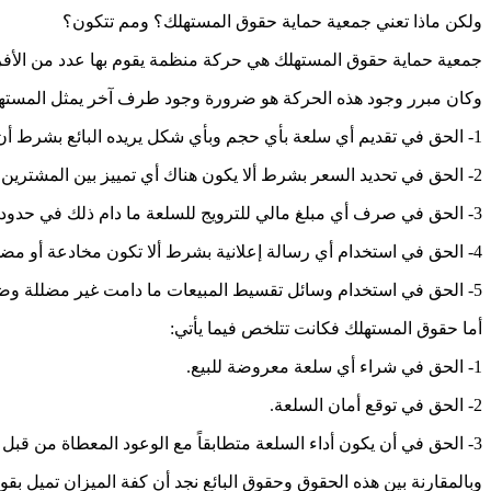
ولكن ماذا تعني جمعية حماية حقوق المستهلك؟ ومم تتكون؟
جمعية حماية حقوق المستهلك هي حركة منظمة يقوم بها عدد من الأفراد 
وكان مبرر وجود هذه الحركة هو ضرورة وجود طرف آخر يمثل المستهلك، و
1- الحق في تقديم أي سلعة بأي حجم وبأي شكل يريده البائع بشرط أن تكون آمنة، وإن كان بها ضرر بالصحة فيجب أن تحتوي على تحذير واضح يبين أضرارها.
2- الحق في تحديد السعر بشرط ألا يكون هناك أي تمييز بين المشترين.
3- الحق في صرف أي مبلغ مالي للترويج للسلعة ما دام ذلك في حدود المنافسة القانونية.
4- الحق في استخدام أي رسالة إعلانية بشرط ألا تكون مخادعة أو مضللة.
5- الحق في استخدام وسائل تقسيط المبيعات ما دامت غير مضللة وضمن المنافسة القانونية.
أما حقوق المستهلك فكانت تتلخص فيما يأتي:
1- الحق في شراء أي سلعة معروضة للبيع.
2- الحق في توقع أمان السلعة.
3- الحق في أن يكون أداء السلعة متطابقاً مع الوعود المعطاة من قبل البائع.
وبالمقارنة بين هذه الحقوق وحقوق البائع نجد أن كفة الميزان تميل بق