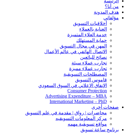
الرئيسة
من أنا؟
هدف المدونة
مؤلفاتي
أخلاقيات التسويق
العناية بالعملاء
خدمة العلاء المتميزة
حماية المستهلك
المهن في مجال التسويق
الاتصال الهاتفي في عالم الأعمال
نصائح للبائعين
تجارب عملاء سيئة
تجارب عملاء مميزة
المصطلحات التسويقية
قاموس التسويق
الإنفاق الإعلاني في السوق السعودي
Consumer Protection
Advertising Expenditure – MBA
International Marketing – PhD
صفحات أخرى
محاضرات | رواق | مقدمة في علم التسويق
مركز المعلومات التسويقيه
مواقع تسويقية مهمه
برنامج ساعة تسويق