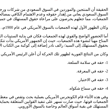
الحقيقة أن المنتجين والموردين في السوق السعودي من شركات ورجال 
السوق السعودي يعاني من إهدار حقوقه وعدم الاهتمام الكافي بمصالحه
الجمعيات، مما جعلهم يحرصون على مراعاة حقوق المستهلك في جميع م
وكان الظهور الأول لهذه الجمعيات بالسوق الأمريكي في عام 1900م، وكان السبب الحقيقي في ظهورها هو ارتفاع الأسعار في سوق اللحوم. ثم برزت مرة ثانية في منتصف العام 1930م للسبب نفسه.
المناخ مهيأً لنشوء هذه الجمعيات، حيث إن الجمهور الأمريكي بدأت تت
بحقوق المستهلك إلى السيد/ رالف نادر إضافة إلى كوكبة من الكتاب ا
وكان من النتائج الفورية لظهور تلك الحركة أن أعلن الرئيس الأمري
1- حقه في سلامة السلعة.
2- حقه في المعرفة.
3- حقه في الاختيار.
4- حقه في سماع شكواه.
وفي هذه الأثناء قام الكونجرس الأمريكي بعملية بحث وتقص في معظم ال
الجمعيات قوتها، حيث صارت تسهر على تنفيذ القوانين المتعلقة بحماي
المستهلك في بقية أسواق العالم وخاصة بالسوق الأوروبي.