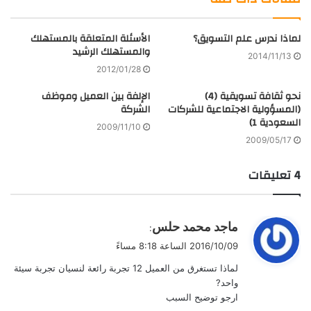
فليكر
لماذا ندرس علم التسويق؟
الأسئلة المتعلقة بالمستهلك
والمستهلك الرشيد
2014/11/13
2012/01/28
نحو ثقافة تسويقية (4)
الإلفة بين العميل وموظف
(المسؤولية الاجتماعية للشركات
الشركة
السعودية 1)
2009/11/10
2009/05/17
‫4 تعليقات
ي
ماجد محمد حلس
:
ق
2016/10/09 الساعة 8:18 مساءً
و
لماذا تستغرق من العميل 12 تجربة رائعة لنسيان تجربة سيئة
ل
واحد?
ارجو توضيح السبب