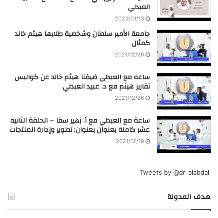
العبدلي
2022/01/13
جامعة الأمير سلطان وشخصية طلابها هيثم خالد
كمثال
2021/12/26
ساعه مع العبدلي ضيفنا هيثم خالد عن كواليس
تقارير هيثم مع د. عبيد العبدلي
2021/12/26
ساعة مع العبدلي مع أ. زهير سقا – الحلقة الثانية
عشر كاملة بعنوان بعنوان: تطوير وإدارة المنتجات
2021/12/19
Tweets by @dr_alabdali
هدف المدونة