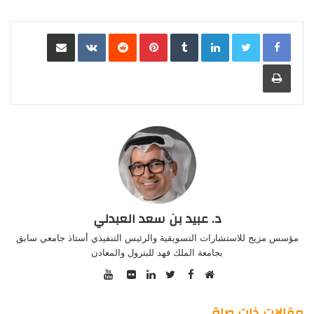
LinkedIn
Pinterest
مشاركة عبر البريد
طباعة
د. عبيد بن سعد العبدلي
مؤسس مزيج للاستشارات التسويقية والرئيس التنفيذي أستاذ جامعي سابق
بجامعة الملك فهد للبترول والمعادن
YouTube
Facebook
موقع
Twitter
صور
LinkedIn
الويب
من
مقالات ذات صلة